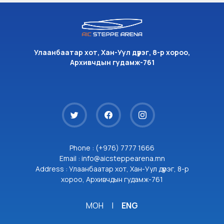
Улаанбаатар хот, Хан-Уул дүүрэг, 8-р хороо,
Архивчдын гудамж-761
Phone : (+976) 7777 1666
Email : info@aicsteppearena.mn
Address : Улаанбаатар хот, Хан-Уул дүүрэг, 8-р
хороо, Архивчдын гудамж-761
МОН
|
ENG