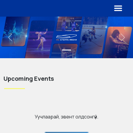
Previous
Next
Upcoming Events
Уучлаарай, эвент олдсонгүй.