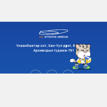
Улаанбаатар хот, Хан-Уул дүүрэг, 8-р хороо,
Архивчдын гудамж-761
Phone : (+976) 7777 1666
Email : info@aicsteppearena.mn
Address : Улаанбаатар хот, Хан-Уул дүүрэг, 8-р
хороо, Архивчдын гудамж-761