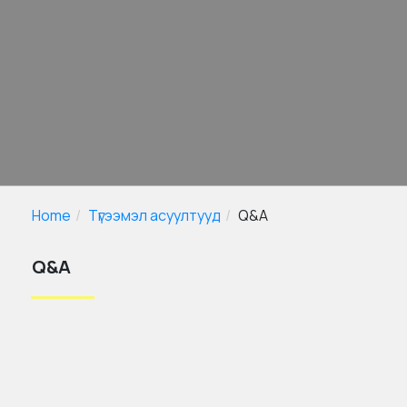
Home
Түгээмэл асуултууд
Q&A
Q&A