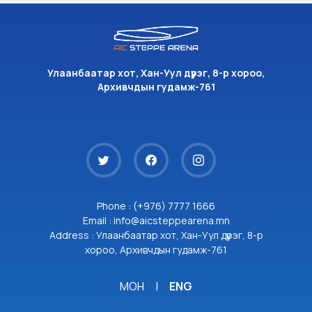
Улаанбаатар хот, Хан-Уул дүүрэг, 8-р хороо,
Архивчдын гудамж-761
Phone : (+976) 7777 1666
Email : info@aicsteppearena.mn
Address : Улаанбаатар хот, Хан-Уул дүүрэг, 8-р
хороо, Архивчдын гудамж-761
МОН
|
ENG