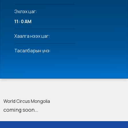
Эхлэх цаг:
11: 0 AM
Хаалга нээх цаг:
Тасалбарын үнэ:
World Circus Mongolia
coming soon…