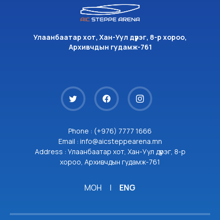
Улаанбаатар хот, Хан-Уул дүүрэг, 8-р хороо,
Архивчдын гудамж-761
Phone : (+976) 7777 1666
Email : info@aicsteppearena.mn
Address : Улаанбаатар хот, Хан-Уул дүүрэг, 8-р
хороо, Архивчдын гудамж-761
МОН
|
ENG