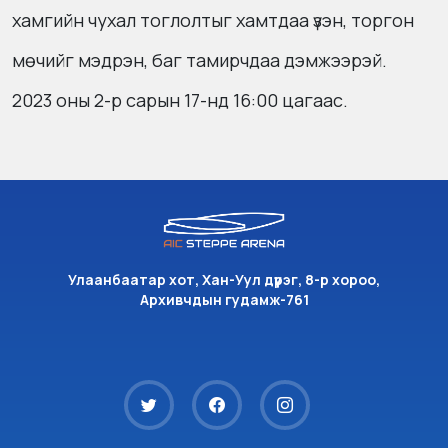
хамгийн чухал тоглолтыг хамтдаа үзэн, торгон
мөчийг мэдрэн, баг тамирчдаа дэмжээрэй.
2023 оны 2-р сарын 17-нд 16:00 цагаас.
Улаанбаатар хот, Хан-Уул дүүрэг, 8-р хороо,
Архивчдын гудамж-761