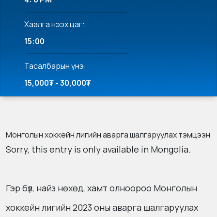
Хаалга нээх цаг:
15:00
Тасалбарын үнэ:
15,000₮ - 30,000₮
Монголын хоккейн лигийн аварга шалгаруулах тэмцээн
Sorry, this entry is only available in
Mongolia
.
Гэр бүл, найз нөхөд, хамт олноороо Монголын
хоккейн лигийн 2023 оны аварга шалгаруулах