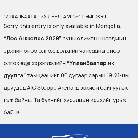
“УЛААНБААТАР ИХ ДУУЛГА 2026” ТЭМЦЭЭН
Sorry, this entry is only available in
Mongolia
.
“Лос Анжелес 2028”
зуны олимпын наадмын
эрхийн оноо олгох, дэлхийн чансааны оноо
олгох өндөр зэрэглэлийн
“Улаанбаатар их
дуулга”
тэмцээнийг 06 дугаар сарын 19-21-ны
өдрүүдэд AIC Steppe Arena-д зохион байгуулах
гэж байна. Та бүхнийг хүрэлцэн ирэхийг урьж
байна.