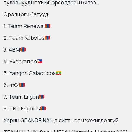
тулаануудыг хийж өрсөлдсөн билээ.
Оролцогч багууд:
1. Team Renewal
2. Team Kobolds
3. 4BM
4. Execration
5. Yangon Galacticos
6. InG
7. Team Lilgun
8. TNT Esports
Харин GRANDFINAL-д лигт нэг ч хожигдолгүй