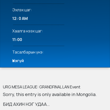
Эхлэх цаг:
12: 0 AM
Хаалга нээх цаг:
11:00
Тасалбарын үнэ:
Үнэгүй
URG MESA LEAGUE: GRANDFINAL LAN Event
Sorry, this entry is only available in
Mongolia
.
БИД АХИН НЭГ УДАА…