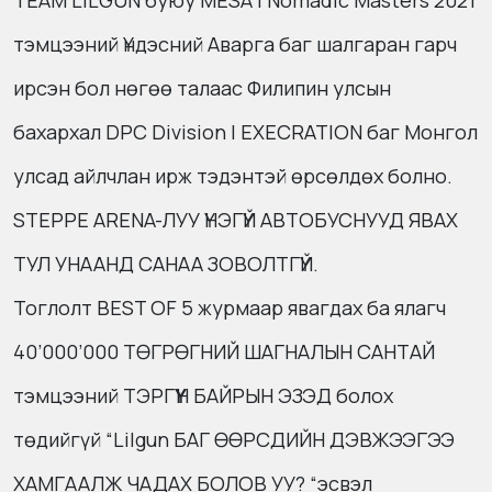
TEAM LILGUN буюу MESA | Nomadic Masters 2021
тэмцээний Үндэсний Аварга баг шалгаран гарч
ирсэн бол нөгөө талаас Филипин улсын
бахархал DPC Division l EXECRATION баг Монгол
улсад айлчлан ирж тэдэнтэй өрсөлдөх болно.
STEPPE ARENA-ЛУУ ҮНЭГҮЙ АВТОБУСНУУД ЯВАХ
ТУЛ УНААНД САНАА ЗОВОЛТГҮЙ.
Тоглолт BEST OF 5 журмаар явагдах ба ялагч
40’000’000 ТӨГРӨГНИЙ ШАГНАЛЫН САНТАЙ
тэмцээний ТЭРГҮҮН БАЙРЫН ЭЗЭД болох
төдийгүй “Lilgun БАГ ӨӨРСДИЙН ДЭВЖЭЭГЭЭ
ХАМГААЛЖ ЧАДАХ БОЛОВ УУ? “эсвэл