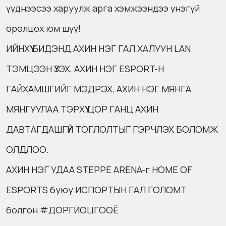
үүднээсээ харуулж арга хэмжээндээ үнэгүй
оролцох юм шүү!
ИЙНХҮҮ БИДЭНД АХИН НЭГ ГАЛ ХАЛУУН LAN
ТЭМЦЭЭН ҮЗЭХ, АХИН НЭГ ESPORT-Н
ГАЙХАМШГИЙГ МЭДРЭХ, АХИН НЭГ МЯНГА
МЯНГУУЛАА ТЭРХҮҮ ЦОР ГАНЦ АХИН
ДАВТАГДАШГҮЙ ТОГЛОЛТЫГ ГЭРЧЛЭХ БОЛОМЖ
ОЛДЛОО.
АХИН НЭГ УДАА STEPPE ARENA-г HOME OF
ESPORTS буюу ИСПОРТЫН ГАЛ ГОЛОМТ
болгон #ДОРГИОЦГООЁ