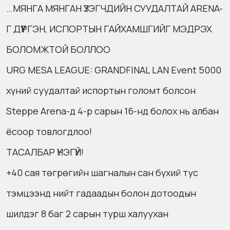
…МЯНГА МЯНГАН ҮЗЭГЧДИЙН СУУДАЛТАЙ ARENA-
Г ДҮҮРГЭН, ИСПОРТЫН ГАЙХАМШГИЙГ МЭДРЭХ
БОЛОМЖТОЙ БОЛЛОО
URG MESA LEAGUE: GRANDFINAL LAN Event 5000
хүний суудалтай испортын голомт болсон
Steppe Arena-д 4-р сарын 16-нд болох нь албан
ёсоор товлогдлоо!
ТАСАЛБАР ҮНЭГҮЙ!
+40 сая төгрөгийн шагналын сан бүхий тус
тэмцээнд нийт гадаадын болон дотоодын
шилдэг 8 баг 2 сарын турш халуухан