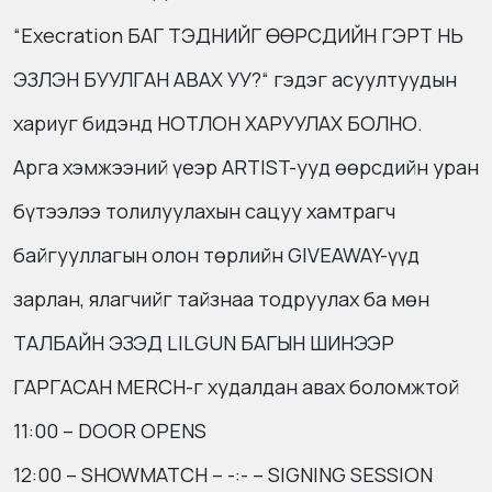
“Execration БАГ ТЭДНИЙГ ӨӨРСДИЙН ГЭРТ НЬ
ЭЗЛЭН БУУЛГАН АВАХ УУ?“ гэдэг асуултуудын
хариуг бидэнд НОТЛОН ХАРУУЛАХ БОЛНО.
Арга хэмжээний үеэр ARTIST-ууд өөрсдийн уран
бүтээлээ толилуулахын сацуу хамтрагч
байгууллагын олон төрлийн GIVEAWAY-үүд
зарлан, ялагчийг тайзнаа тодруулах ба мөн
ТАЛБАЙН ЭЗЭД LILGUN БАГЫН ШИНЭЭР
ГАРГАСАН MERCH-г худалдан авах боломжтой
11:00 – DOOR OPENS
12:00 – SHOWMATCH – -:- – SIGNING SESSION