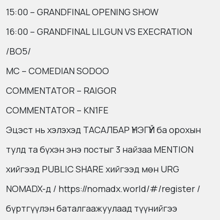
15:00 – GRANDFINAL OPENING SHOW
16:00 – GRANDFINAL LILGUN VS EXECRATION
/BO5/
MC – COMEDIAN SODOO
COMMENTATOR – RAIGOR
COMMENTATOR – KN1FE
Эцэст нь хэлэхэд ТАСАЛБАР ҮНЭГҮЙ ба орохын
тулд та бүхэн энэ постыг 3 найзаа MENTION
хийгээд PUBLIC SHARE хийгээд мөн URG
NOMADX-д / https://nomadx.world/#/register /
бүртгүүлэн баталгаажуулаад түүнийгээ