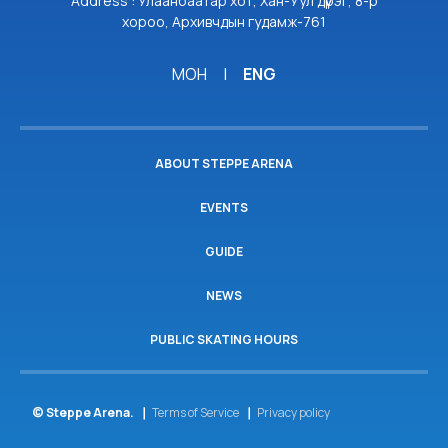
Address : Улаанбаатар хот, Хан-Уул дүүрэг, 8-р
хороо, Архивчдын гудамж-761
МОН
|
ENG
ABOUT STEPPE ARENA
EVENTS
GUIDE
NEWS
PUBLIC SKATING HOURS
© Steppe Arena.
Terms of Service
Privacy policy