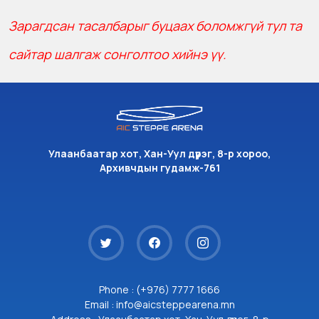
Зарагдсан тасалбарыг буцаах боломжгүй тул та
сайтар шалгаж сонголтоо хийнэ үү.
Улаанбаатар хот, Хан-Уул дүүрэг, 8-р хороо,
Архивчдын гудамж-761
Phone : (+976) 7777 1666
Email : info@aicsteppearena.mn