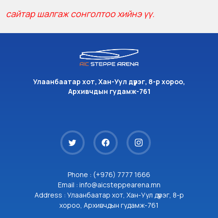
сайтар шалгаж сонголтоо хийнэ үү.
Улаанбаатар хот, Хан-Уул дүүрэг, 8-р хороо,
Архивчдын гудамж-761
Phone : (+976) 7777 1666
Email : info@aicsteppearena.mn
Address : Улаанбаатар хот, Хан-Уул дүүрэг, 8-р
хороо, Архивчдын гудамж-761