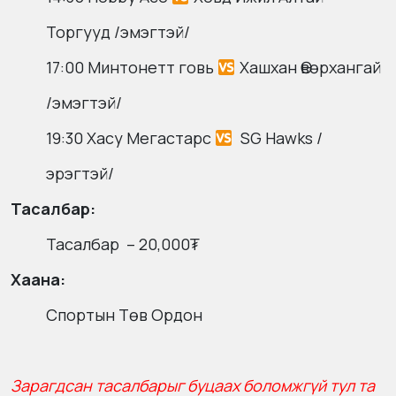
Торгууд /эмэгтэй/
17:00 Минтонетт говь
Хашхан Өвөрхангай
/эмэгтэй/
19:30 Хасу Мегастарс
SG Hawks /
эрэгтэй/
Тасалбар:
Тасалбар – 20,000₮
Хаана:
Спортын Төв Ордон
Зарагдсан тасалбарыг буцаах боломжгүй тул та