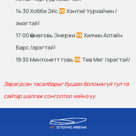
14:30 Хобби Эйс
Хэнтий Уурхайчин /
эмэгтэй/
17:00 Өмнөговь Энержи
Хилчин Алтайн
Барс /эрэгтэй/
19:30 Минтонетт говь
Төв Миг /эрэгтэй/
Зарагдсан тасалбарыг буцаах боломжгүй тул та
сайтар шалгаж сонголтоо хийнэ үү.