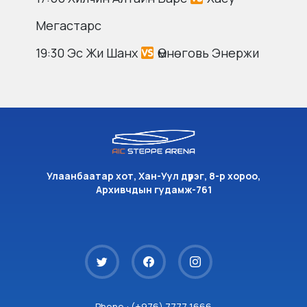
Мегастарс
19:30 Эс Жи Шанх
Өмнөговь Энержи
Улаанбаатар хот, Хан-Уул дүүрэг, 8-р хороо,
Архивчдын гудамж-761
Phone : (+976) 7777 1666