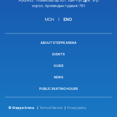
Address : Улаанбаатар хот, Хан-Уул дүүрэг, 8-р
хороо, Архивчдын гудамж-761
МОН
|
ENG
ABOUT STEPPE ARENA
EVENTS
GUIDE
NEWS
PUBLIC SKATING HOURS
© Steppe Arena.
Terms of Service
Privacy policy