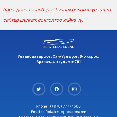
Зарагдсан тасалбарыг буцаах боломжгүй тул та
сайтар шалгаж сонголтоо хийнэ үү.
Улаанбаатар хот, Хан-Уул дүүрэг, 8-р хороо,
Архивчдын гудамж-761
Phone : (+976) 7777 1666
Email : info@aicsteppearena.mn