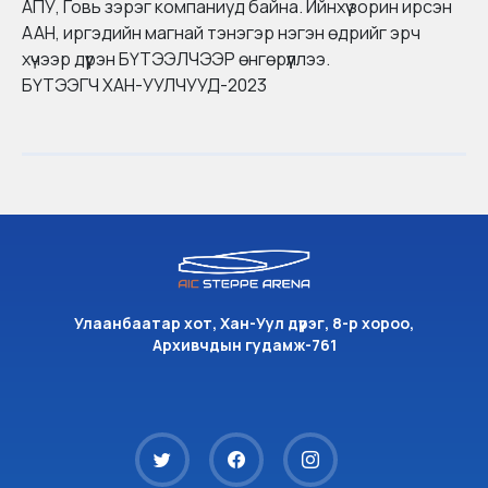
АПУ, Говь зэрэг компаниуд байна. Ийнхүү зорин ирсэн
ААН, иргэдийн магнай тэнэгэр нэгэн өдрийг эрч
хүчээр дүүрэн БҮТЭЭЛЧЭЭР өнгөрүүллээ.
БҮТЭЭГЧ ХАН-УУЛЧУУД-2023
Улаанбаатар хот, Хан-Уул дүүрэг, 8-р хороо,
Архивчдын гудамж-761