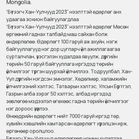
Mongolia
.
“Бүтээгч Хан-Уулчууд 2023” нээлттэй өдөрлөг анх
удаагаа зохион байгуулагдлаа
“Бүтээгч Хан-Уулчууд 2023” нээлттэй өдөрлөг Мөсөн
өргөөний гаднах талбайд маш сайхан болж
өндөрлөлөө. Өдөрлөгт 100 гаруй аж ахуйн, нэгж
байгууллагууд нэг дор цугларч үйл ажиллагаагаа
сурталчлан, үзэсгэлэн худалдаа явуулж, дүүргийн
төрийн 50 гаруй байгууллага иргэдэд төрийн
үйлчилгээг түргэн шуурхай үйлчиллээ. Тодруулбал, Хан-
Уул дүүргийн нэгдсэн эмнэлэг, Хөдөлмөр, халамжийн
үйлчилгээний хэлтэс, Татварын хэлтэс, Улсын Бүртгэл,
Газрын алба зэрэг 50 хэлтэс, албад иргэдэд
зөвлөгөө мэдээлэл өгөхөөс гадна төрийн үйлчилгээг
нэг дороос үзүүллээ.
Өнөөдрийн өдөрлөгт нийт 7000 гаруй иргэд төр,
хувийн хэвшлийн хамтарсан өдөрлөгт хүрэлцэн ирж,
өргөнөөр оролцлоо.
Бүтээгч Хан-Уулчууд өдөрлөгөөр номын худалдаа,