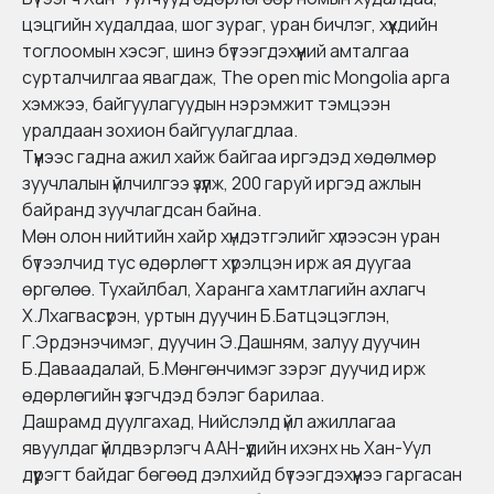
цэцгийн худалдаа, шог зураг, уран бичлэг, хүүхдийн
тоглоомын хэсэг, шинэ бүтээгдэхүүний амталгаа
сурталчилгаа явагдаж, The open mic Mongolia арга
хэмжээ, байгуулагуудын нэрэмжит тэмцээн
уралдаан зохион байгуулагдлаа.
Түүнээс гадна ажил хайж байгаа иргэдэд хөдөлмөр
зуучлалын үйлчилгээ үзүүлж, 200 гаруй иргэд ажлын
байранд зуучлагдсан байна.
Мөн олон нийтийн хайр хүндэтгэлийг хүлээсэн уран
бүтээлчид тус өдөрлөгт хүрэлцэн ирж ая дуугаа
өргөлөө. Тухайлбал, Харанга хамтлагийн ахлагч
Х.Лхагвасүрэн, уртын дуучин Б.Батцэцэглэн,
Г.Эрдэнэчимэг, дуучин Э.Дашням, залуу дуучин
Б.Даваадалай, Б.Мөнгөнчимэг зэрэг дуучид ирж
өдөрлөгийн үзэгчдэд бэлэг барилаа.
Дашрамд дуулгахад, Нийслэлд үйл ажиллагаа
явуулдаг үйлдвэрлэгч ААН-үүдийн ихэнх нь Хан-Уул
дүүрэгт байдаг бөгөөд дэлхийд бүтээгдэхүүнээ гаргасан