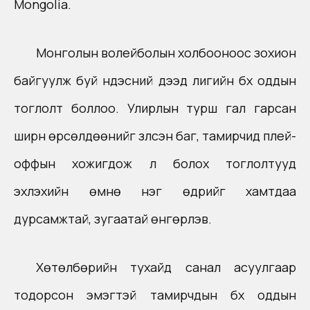
Mongolia
.
Монголын волейболын холбооноос зохион
байгуулж буй үндэсний дээд лигийн бүх оддын
тоглолт боллоо. Улирлын турш гал гарсан
ширүүн өрсөлдөөнийг үзүүлсэн баг, тамирчид плей-
оффын хожигдож үл болох тоглолтууд
эхлэхийн өмнө нэг өдрийг хамтдаа
дурсамжтай, зугаатай өнгөрүүлэв.
Хөтөлбөрийн тухайд санал асуулгаар
тодорсон эмэгтэй тамирчдын бүх оддын