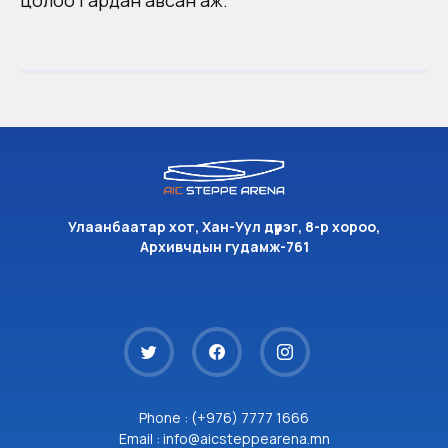
цолоо гардан авсан аж.
Улаанбаатар хот, Хан-Уул дүүрэг, 8-р хороо,
Архивчдын гудамж-761
Phone : (+976) 7777 1666
Email : info@aicsteppearena.mn