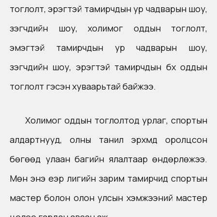
тоглолт, эрэгтэй тамирчдын ур чадварын шоу,
үзэгчдийн шоу, холимог оддын тоглолт,
эмэгтэй тамирчдын ур чадварын шоу,
үзэгчдийн шоу, эрэгтэй тамирчдын бүх оддын
тоглолт гэсэн хуваарьтай байжээ.
Холимог оддын тоглолтод урлаг, спортын
алдартнууд, олны танил эрхмүүд оролцсон
бөгөөд улаан багийн ялалтаар өндөрлөжээ.
Мөн энэ үеэр лигийн зарим тамирчид спортын
мастер болон олон улсын хэмжээний мастер