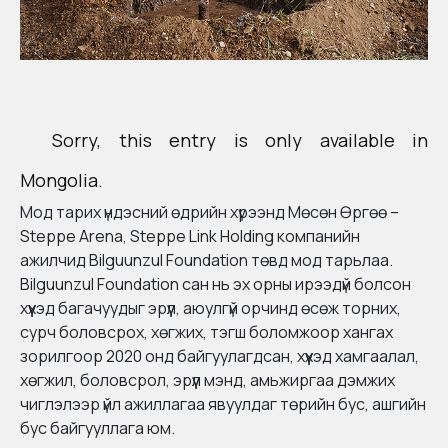
Sorry, this entry is only available in
Mongolia
.
Мод тарих үндэсний өдрийн хүрээнд
Мөсөн Өргөө –
Steppe Arena
,
Steppe Link Holding
компанийн
ажилчид
Bilguunzul Foundation
төвд мод тарьлаа.
Bilguunzul Foundation
сан нь эх орны ирээдүй болсон
хүүхэд багачуудыг эрүүл, аюулгүй орчинд өсөж торних,
сурч боловсрох, хөгжих, тэгш боломжоор хангах
зорилгоор 2020 онд байгуулагдсан, хүүхэд хамгаалал,
хөгжил, боловсрол, эрүүл мэнд, амьжиргаа дэмжих
чиглэлээр үйл ажиллагаа явуулдаг төрийн бус, ашгийн
бус байгууллага юм.