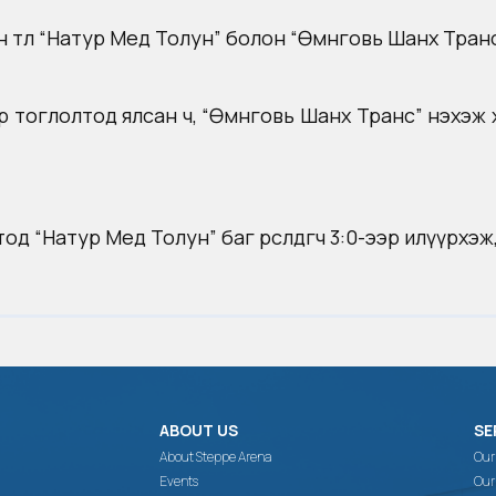
өө “Натур Мед Толун” болон “Өмнөговь Шанх Транс” б
р тоглолтод ялсан ч, “Өмнөговь Шанх Транс” нэхэж
д “Натур Мед Толун” баг өрсөлдөгчөө 3:0-ээр илүүрх
ABOUT US
SE
About Steppe Arena
Our
Events
Our