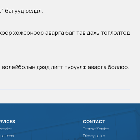
агууд өрсөлдлөө.
 хоёр хожсоноор аварга баг тав дахь тоглолтод
эж, волейболын дээд лигт түрүүлж аварга боллоо.
RVICES
CONTACT
 service
Terms of Service
 partners
Privacy policy