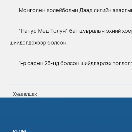
Монголын волейболын Дээд лигийн аваргын төл
“Натур Мед Толун” баг цувралын эхний хоё
шийдэгдэхээр болсон.
1-р сарын 25-нд болсон шийдвэрлэх тоглолто
Хуваалцах
PHONE