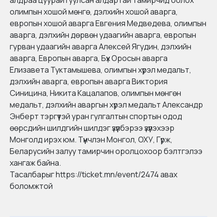
алдраа цуурайтуулсан алдартай тамирчид болох
олимпын хошой мөнгө, дэлхийн хошой аварга,
европын хошой аварга Евгения Медведева, олимпын
аварга, дэлхийн дөрвөн удаагийн аварга, европын
гурван удаагийн аварга Алексей Ягудин, дэлхийн
аварга, Европын аварга, Бүх Оросын аварга
Елизавета Туктамышева, олимпын хүрэл медальт,
дэлхийн аварга, европын аварга Виктория
Синицина, Никита Кацалапов, олимпын мөнгөн
медальт, дэлхийн аваргын хүрэл медальт Александр
Энберт тэргүүтэй уран гулгалтын спортын одод
өөрсдийн шилдгийн шилдэг үзүүлбэрээ үзүүлэхээр
Монголд ирэх юм. Түүнчлэн Монгол, ОХУ, Гүрж,
Беларусийн залуу тамирчин оролцохоор бэлтгэлээ
хангаж байна.
Тасалбарыг
https://ticket.mn/event/2474
авах
боломжтой