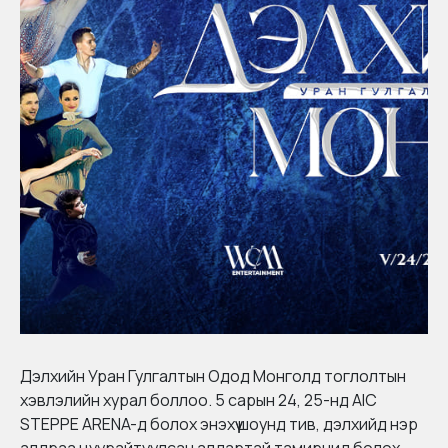
Дэлхийн Уран Гулгалтын Одод Монголд
тоглолтын
хэвлэлийн хурал боллоо. 5 сарын 24, 25-нд
AIC
STEPPE ARENA
-д болох энэхүү шоунд тив, дэлхийд нэр