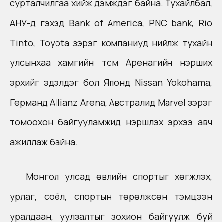
сурталчилгаа хийж дэмждэг байна. Тухайлбал,
АНУ-д гэхэд Bank of America, PNC bank, Rio
Tinto, Toyota зэрэг компаниуд нийлж тухайн
улсынхаа хамгийн том Аренагийн нэрших
эрхийг эдэлдэг бол Японд Nissan Yokohama,
Германд Allianz Arena, Австралид Marvel зэрэг
томоохон байгууламжид нэршүүлэх эрхээ авч
ажиллаж байна.
Монгол улсад өвлийн спортыг хөгжүүлэх,
урлаг, соёл, спортын төрөлжсөн тэмцээн
уралдаан, уулзалтыг зохион байгуулж буй