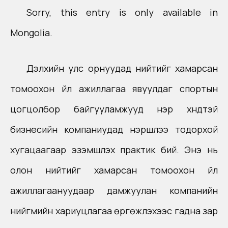
Sorry, this entry is only available in
Mongolia
.
Дэлхийн улс орнуудад нийтийг хамарсан
томоохон үйл ажиллагаа явуулдаг спортын
цогцолбор байгууламжууд нэр хүндтэй
бизнесийн компаниудад нэршлээ тодорхой
хугацаагаар эзэмшүүлэх практик бий. Энэ нь
олон нийтийг хамарсан томоохон үйл
ажиллагаануудаар дамжуулан компанийн
нийгмийн хариуцлагаа өргөжүүлэхээс гадна зар