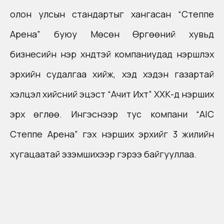
олон улсын стандартыг хангасан “Степпе
Арена” буюу Мөсөн Өргөөний хувьд
бизнесийн нэр хүндтэй компаниудад нэршүүлэх
эрхийн судалгаа хийж, хэд хэдэн газартай
хэлцэл хийсний эцэст “Ачит Ихт” ХХК-д нэрших
эрх өглөө. Ингэснээр тус компани “AIC
Степпе Арена” гэх нэрших эрхийг 3 жилийн
хугацаатай эзэмшихээр гэрээ байгууллаа.