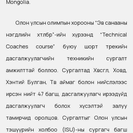
Mongolia
.
Олон улсын олимпын хорооны “Эв санааны
нэгдлийн хөтөлбөр”-ийн хүрээнд “Technical
Coaches course” буюу шорт трекийн
дасгалжуулагчийн техникийн сургалт
амжилттай боллоо. Сургалтад Хөвсгөл, Ховд,
Хэнтий Булган, Төв аймаг болон нийслэлээс
ирсэн нийт 47 багш, дасгалжуулагч ирээдүйд
дасгалжуулагч болох хүсэлтэй залуу
тамирчид оролцов. Сургалтыг Олон улсын
тэшүүрийн холбоо (ISU)-ны сургагч багш