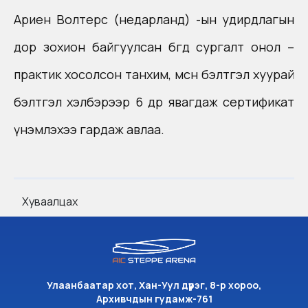
Ариен Волтерс (недарланд) -ын удирдлагын
дор зохион байгуулсан бөгөөд сургалт онол –
практик хосолсон танхим, мөсөн бэлтгэл хуурай
бэлтгэл хэлбэрээр 6 өдөр явагдаж сертификат
үнэмлэхээ гардаж авлаа.
Хуваалцах
Улаанбаатар хот, Хан-Уул дүүрэг, 8-р хороо,
Архивчдын гудамж-761