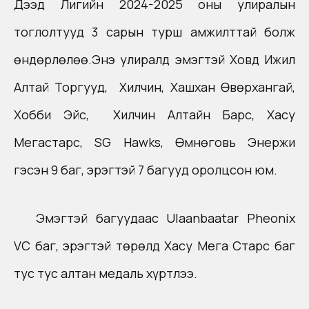
Дээд Лигийн 2024-2025 оны улиралын
тоглолтууд 3 сарын турш амжилттай болж
өндөрлөлөө.Энэ улиралд эмэгтэй Ховд Ижил
Алтай Торгууд, Хилчин, Хашхан Өвөрхангай,
Хобби Эйс, Хилчин Алтайн Барс, Хасу
Мегастарс, SG Hawks, Өмнөговь Энержи
гэсэн 9 баг, эрэгтэй 7 багууд оролцсон юм.
Эмэгтэй багуудаас Ulaanbaatar Pheonix
VC баг, эрэгтэй төрөлд Хасу Мега Старс баг
тус тус алтан медаль хүртлээ.