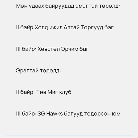
Мөн удаах байруудад эмэгтэй төрөлд:
II байр:Ховд ижил Алтай Торгууд баг
III байр: Хөвсгөл Эрчим баг
Эрэгтэй төрөлд:
II байр: Төв Миг клуб
III байр: SG Hawks багууд тодорсон юм