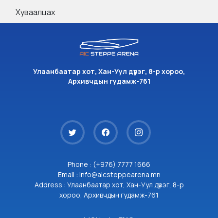
Хуваалцах
Улаанбаатар хот, Хан-Уул дүүрэг, 8-р хороо,
Архивчдын гудамж-761
Phone : (+976) 7777 1666
Email : info@aicsteppearena.mn
Address : Улаанбаатар хот, Хан-Уул дүүрэг, 8-р
хороо, Архивчдын гудамж-761