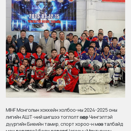
MIHF Монголын хоккейн холбоо
-ны 2024-2025 оны
лигийн АШТ-ний шигшээ тоглолт өнөөдөр
Чингэлтэй
дүүргийн Биеийн тамир, спорт хороо
-н мөсөн талбайд