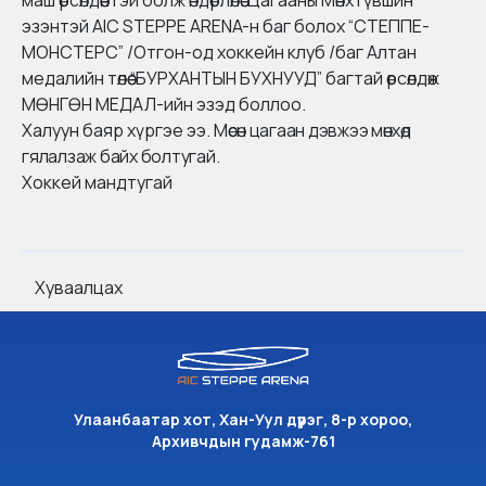
маш өрсөлдөөнтэй болж өндөрлөлөө. Цагааны Мөнхтүвшин
эзэнтэй
AIC STEPPE ARENA
-н баг болох “СТЕППЕ-
МОНСТЕРС” /
Отгон-од хоккейн клуб
/баг Алтан
медалийн төлөө “БУРХАНТЫН БУХНУУД” багтай өрсөлдөж
МӨНГӨН МЕДАЛ-ийн эзэд боллоо.
Халуун баяр хүргэе ээ.
Мөсөн цагаан дэвжээ мөнхөд
гялалзаж байх болтугай.
Хоккей мандтугай
Хуваалцах
Улаанбаатар хот, Хан-Уул дүүрэг, 8-р хороо,
Архивчдын гудамж-761