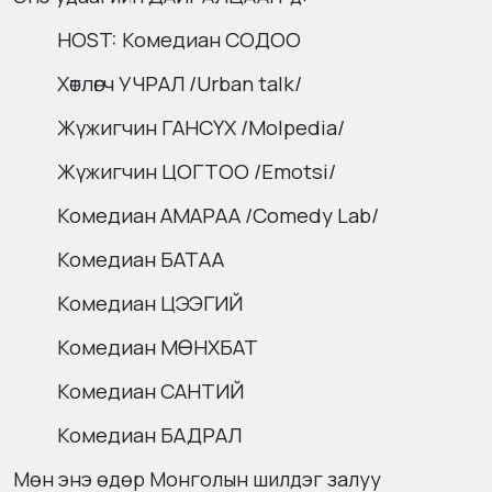
HOST: Комедиан СОДОО
Хөтлөгч УЧРАЛ /Urban talk/
Жүжигчин ГАНСҮХ /Molpedia/
Жүжигчин ЦОГТОО /Emotsi/
Комедиан АМАРАА /Comedy Lab/
Комедиан БАТАА
Комедиан ЦЭЭГИЙ
Комедиан МӨНХБАТ
Комедиан САНТИЙ
Комедиан БАДРАЛ
Мөн энэ өдөр Монголын шилдэг залуу