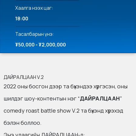
Хаалга нээх цаг:
18:00
Тасалбарын үнэ:
₮50,000 - ₮2,000,000
ДАЙРАЛЦААН V.2
2022 оны босгон дээр та бүхэндээ хүргэсэн, оны
шилдэг шоу-контентын нэг “
ДАЙРАЛЦААН
”
comedy roast battle show V.2 та бүхэнд хүрэхэд
бэлэн боллоо.
Энэ удаагийн ДАЙРАЛЦААН-д: