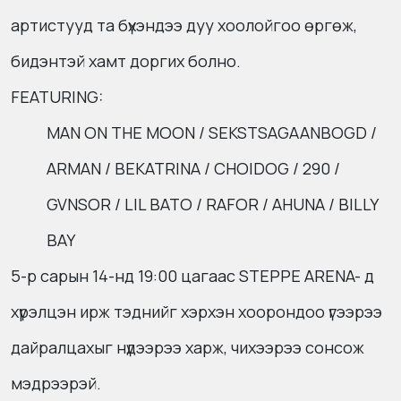
артистууд та бүхэндээ дуу хоолойгоо өргөж,
бидэнтэй хамт доргих болно.
FEATURING:
MAN ON THE MOON / SEKSTSAGAANBOGD /
ARMAN / BEKATRINA / CHOIDOG / 290 /
GVNSOR / LIL BATO / RAFOR / AHUNA / BILLY
BAY
5-р сарын 14-нд 19:00 цагаас STEPPE ARENA- д
хүрэлцэн ирж тэднийг хэрхэн хоорондоо үгээрээ
дайралцахыг нүдээрээ харж, чихээрээ сонсож
мэдрээрэй.