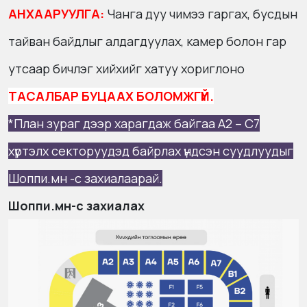
AНХААРУУЛГА:
Чанга дуу чимээ гаргах, бусдын
тайван байдлыг алдагдуулах, камер болон гар
утсаар бичлэг хийхийг хатуу хориглоно
ТАСАЛБАР БУЦААХ БОЛОМЖГҮЙ.
*План зураг дээр харагдаж байгаа A2 – C7
хүртэлх секторуудэд байрлах үндсэн суудлуудыг
Шоппи.мн -с захиалаарай.
Шоппи.мн-с захиалах