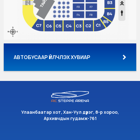
АВТОБУСААР ҮЙЛЧЛЭХ ХУВИАР
Улаанбаатар хот, Хан-Уул дүүрэг, 8-р хороо,
Архивчдын гудамж-761