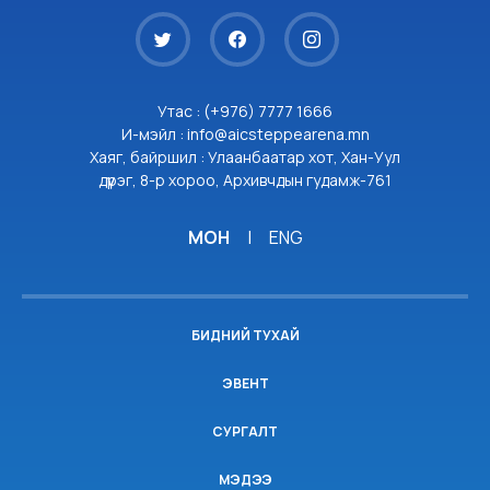
Утас : (+976) 7777 1666
И-мэйл : info@aicsteppearena.mn
Хаяг, байршил : Улаанбаатар хот, Хан-Уул
дүүрэг, 8-р хороо, Архивчдын гудамж-761
МОН
|
ENG
БИДНИЙ ТУХАЙ
ЭВЕНТ
СУРГАЛТ
МЭДЭЭ