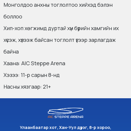
Монголдоо анхны тоглолтоо хийхэд бэлэн
боллоо
Хип-хоп хөгжимд дуртай хүн бүрийн хамгийн их
хүсэж, хүлээж байсан тоглолт үүгээр зарлагдаж
байна
Хаана: AIC Steppe Arena
Хэзээ: 11-р cарын 8-нд
Насны хязгаар: 21+
Улаанбаатар хот, Хан-Уул дүүрэг, 8-р хороо,