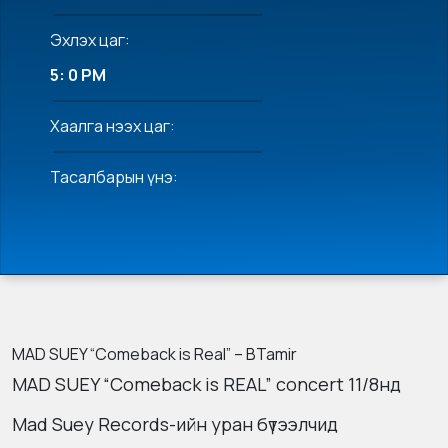
Эхлэх цаг:
5: 0 PM
Хаалга нээх цаг:
Тасалбарын үнэ:
MAD SUEY “Comeback is Real” – BTamir
MAD SUEY “Comeback is REAL” concert 11/8нд
Mad Suey Records-ийн уран бүтээлчид