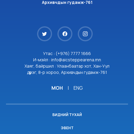
Архивчдын гудамж-761
Утас : (+976) 7777 1666
И-мэйл : info@aicsteppearena.mn
Хаяг, байршил : Улаанбаатар хот, Хан-Уул
дүүрэг, 8-р хороо, Архивчдын гудамж-761
МОН
|
ENG
БИДНИЙ ТУХАЙ
ЭВЕНТ