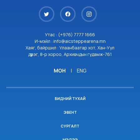
Утас : (+976) 7777 1666
И-мэйл : info@aicsteppearena.mn
Хаяг, байршил : Улаанбаатар хот, Хан-Уул
дүүрэг, 8-р хороо, Архивчдын гудамж-761
МОН
|
ENG
БИДНИЙ ТУХАЙ
ЭВЕНТ
СУРГАЛТ
МЭДЭЭ