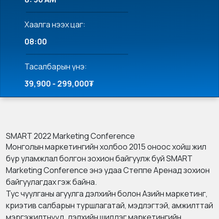
Хаалга нээх цаг:
08:00
Тасалбарын үнэ:
39,900 - 299,000₮
SMART 2022 Marketing Conference
Монголын маркетингийн холбоо 2015 оноос хойш жил
бүр уламжлал болгон зохион байгуулж буй SMART
Marketing Conference энэ удаа Степпе Аренад зохион
байгуулагдах гэж байна.
Тус чуулганы агуулга дэлхийн болон Азийн маркетинг,
криэтив салбарын туршлагатай, мэдлэгтэй, амжилттай
мэргэжилтнүүд, дэлхийн шилдэг маркетингийн