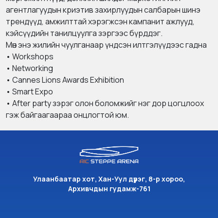
агентлагуудын криэтив захирлуудын салбарын шинэ
трендүүд, амжилттай хэрэгжсэн кампанит ажлууд,
кэйсүүдийн танилцуулга зэргээс бүрддэг.
Мөн энэ жилийн чуулганаар үндсэн илтгэлүүдээс гадна
• Workshops
• Networking
• Cannes Lions Awards Exhibition
• Smart Expo
• After party зэрэг олон боломжийг нэг дор цогцлоох
гэж байгаагаараа онцлогтой юм.
Улаанбаатар хот, Хан-Уул дүүрэг, 8-р хороо,
Архивчдын гудамж-761