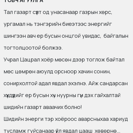
ТОВЧ АГУУЛГА
Тал газарт сүүлт од унасанаар газрын хөрс,
ургамал нь тэнгэрийн биеэтээс энергийг
шингээн авч ер бусын онцгой увидас, байгалын
тогтолцоотой болжээ.
Учрал Цацрал хоёр мөсөн дээр тоглож байтал
мөс цөмрөн аюулд орсноор хачин сонин,
сонирхолтой адал явдал эхэлнэ. Айж сандарсан
хүүхдүүдийг ер бусын хүч нуурны гүн дэх гайхалтай
шидийн газарт аваачих болно!
Шидийн энерги тэр хоёроос аварсныхаа хариуд
тусламж гуйсанаар үйл явдал цааш хөвөрнө…