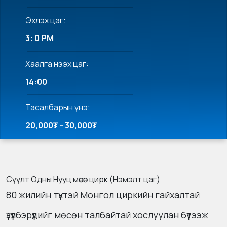
Эхлэх цаг:
3: 0 PM
Хаалга нээх цаг:
14:00
Тасалбарын үнэ:
20,000₮ - 30,000₮
Сүүлт Одны Нууц мөсөн цирк (Нэмэлт цаг)
80 жилийн түүхтэй Монгол циркийн гайхалтай
үзүүлбэрүүдийг мөсөн талбайтай хослуулан бүтээж