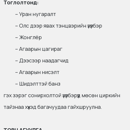
Тоглолтонд:
– Уран нугаралт
– Олс дээр явах тэнцвэрийн үзүүлбэр
– Жонглёр
– Агаарын цагираг
– Дээсээр наадагчид
– Агаарын нисэлт
– Шидэлттэй банз
гэх зэрэг сонирхолтой үзүүлбэрүүд мөсөн циркийн
тайзнаа хүүхэд багачуудаа гайхшруулна.