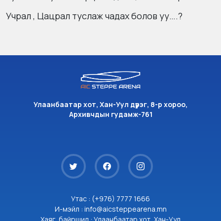
Учрал , Цацрал туслаж чадах болов уу….?
Улаанбаатар хот, Хан-Уул дүүрэг, 8-р хороо,
Архивчдын гудамж-761
Утас : (+976) 7777 1666
И-мэйл : info@aicsteppearena.mn
Хаяг, байршил : Улаанбаатар хот, Хан-Уул