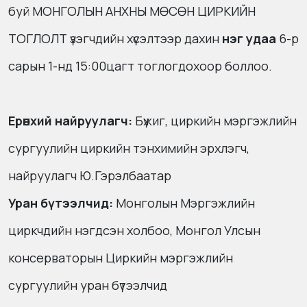
буй МОНГОЛЫН АНХНЫ МӨСӨН ЦИРКИЙН
ТОГЛОЛТ үзэгчдийн хүсэлтээр дахин
нэг удаа
6-р
сарын 1-нд 15:00цагт тоглогдохоор боллоо.
Ерөнхий найруулагч:
Бүжиг, циркийн мэргэжлийн
сургуулийн циркийн тэнхимийн эрхлэгч,
найруулагч Ю.Гэрэлбаатар
Уран бүтээлчид:
Монголын Мэргэжлийн
циркчдийн нэгдсэн холбоо, Монгол Улсын
консерваторын Циркийн мэргэжлийн
сургуулийн уран бүтээлчид