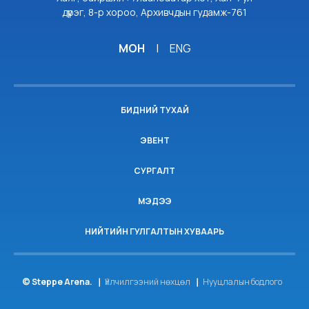
дүүрэг, 8-р хороо, Архивчдын гудамж-761
МОН
|
ENG
БИДНИЙ ТУХАЙ
ЭВЕНТ
СУРГАЛТ
МЭДЭЭ
НИЙТИЙН ГУЛГАЛТЫН ХУВААРЬ
© Steppe Arena.
Үйлчилгээний нөхцөл
Нууцлалын бодлого