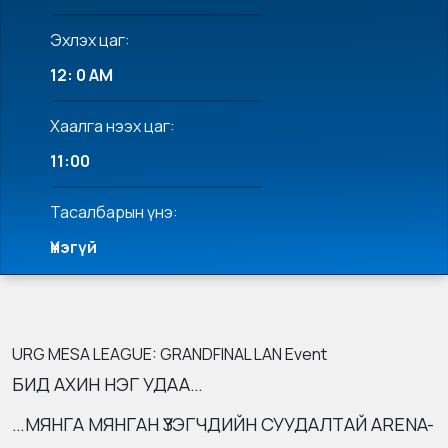
Эхлэх цаг:
12: 0 AM
Хаалга нээх цаг:
11:00
Тасалбарын үнэ:
Үнэгүй
URG MESA LEAGUE: GRANDFINAL LAN Event
БИД АХИН НЭГ УДАА…
…МЯНГА МЯНГАН ҮЗЭГЧДИЙН СУУДАЛТАЙ ARENA-