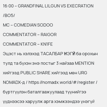
16:00 – GRANDFINAL LILGUN VS EXECRATION
/BO5/
MC – COMEDIAN SODOO
COMMENTATOR – RAIGOR
COMMENTATOR – KN1FE
Эцэст нь хэлэхэд ТАСАЛБАР ҮНЭГҮЙ ба орохын
тулд та бүхэн энэ постыг 3 найзаа MENTION
хийгээд PUBLIC SHARE хийгээд мөн URG
NOMADX-д / https://nomadx.world/#/register /
бүртгүүлэн баталгаажуулаад түүнийгээ
үүднээсээ харуулж арга хэмжээндээ үнэгүй