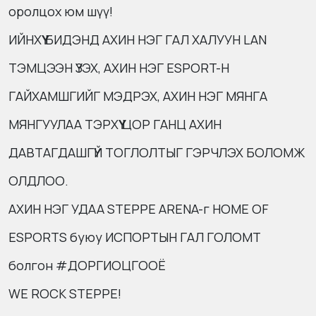
оролцох юм шүү!
ИЙНХҮҮ БИДЭНД АХИН НЭГ ГАЛ ХАЛУУН LAN
ТЭМЦЭЭН ҮЗЭХ, АХИН НЭГ ESPORT-Н
ГАЙХАМШГИЙГ МЭДРЭХ, АХИН НЭГ МЯНГА
МЯНГУУЛАА ТЭРХҮҮ ЦОР ГАНЦ АХИН
ДАВТАГДАШГҮЙ ТОГЛОЛТЫГ ГЭРЧЛЭХ БОЛОМЖ
ОЛДЛОО.
АХИН НЭГ УДАА STEPPE ARENA-г HOME OF
ESPORTS буюу ИСПОРТЫН ГАЛ ГОЛОМТ
болгон #ДОРГИОЦГООЁ
WE ROCK STEPPE!