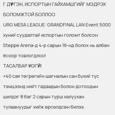
Г ДҮҮРГЭН, ИСПОРТЫН ГАЙХАМШГИЙГ МЭДРЭХ
БОЛОМЖТОЙ БОЛЛОО
URG MESA LEAGUE: GRANDFINAL LAN Event 5000
хүний суудалтай испортын голомт болсон
Steppe Arena-д 4-р сарын 16-нд болох нь албан
ёсоор товлогдлоо!
ТАСАЛБАР ҮНЭГҮЙ!
+40 сая төгрөгийн шагналын сан бүхий тус
тэмцээнд нийт гадаадын болон дотоодын
шилдэг 8 баг 2 сарын турш халуухан
тулаануудыг хийж өрсөлдсөн билээ.