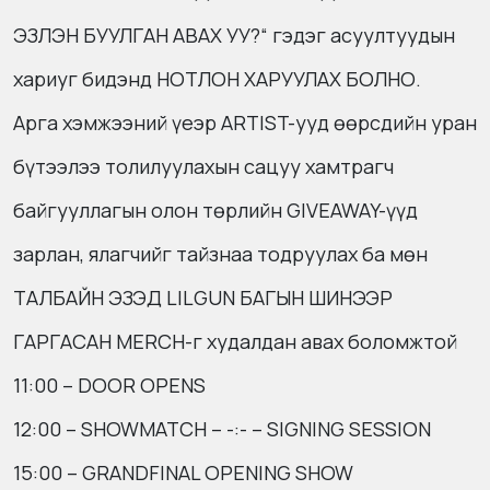
ЭЗЛЭН БУУЛГАН АВАХ УУ?“ гэдэг асуултуудын
хариуг бидэнд НОТЛОН ХАРУУЛАХ БОЛНО.
Арга хэмжээний үеэр ARTIST-ууд өөрсдийн уран
бүтээлээ толилуулахын сацуу хамтрагч
байгууллагын олон төрлийн GIVEAWAY-үүд
зарлан, ялагчийг тайзнаа тодруулах ба мөн
ТАЛБАЙН ЭЗЭД LILGUN БАГЫН ШИНЭЭР
ГАРГАСАН MERCH-г худалдан авах боломжтой
11:00 – DOOR OPENS
12:00 – SHOWMATCH – -:- – SIGNING SESSION
15:00 – GRANDFINAL OPENING SHOW