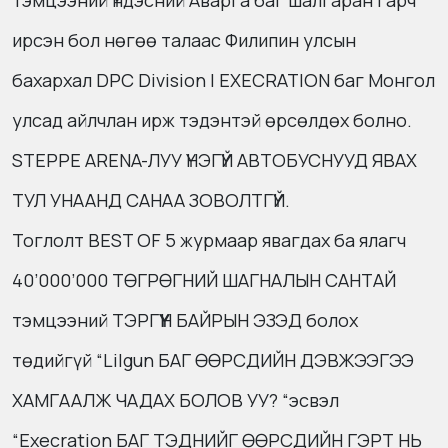
тэмцээний Үндэсний Аварга баг шалгаран гарч
ирсэн бол нөгөө талаас Филипин улсын
бахархал DPC Division l EXECRATION баг Монгол
улсад айлчлан ирж тэдэнтэй өрсөлдөх болно.
STEPPE ARENA-ЛУУ ҮНЭГҮЙ АВТОБУСНУУД ЯВАХ
ТУЛ УНААНД САНАА ЗОВОЛТГҮЙ.
Тоглолт BEST OF 5 журмаар явагдах ба ялагч
40’000’000 ТӨГРӨГНИЙ ШАГНАЛЫН САНТАЙ
тэмцээний ТЭРГҮҮН БАЙРЫН ЭЗЭД болох
төдийгүй “Lilgun БАГ ӨӨРСДИЙН ДЭВЖЭЭГЭЭ
ХАМГААЛЖ ЧАДАХ БОЛОВ УУ? “эсвэл
“Execration БАГ ТЭДНИЙГ ӨӨРСДИЙН ГЭРТ НЬ