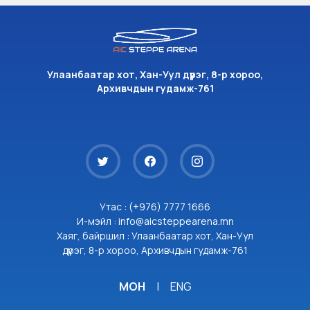
Улаанбаатар хот, Хан-Уул дүүрэг, 8-р хороо,
Архивчдын гудамж-761
Утас : (+976) 7777 1666
И-мэйл : info@aicsteppearena.mn
Хаяг, байршил : Улаанбаатар хот, Хан-Уул
дүүрэг, 8-р хороо, Архивчдын гудамж-761
МОН
|
ENG