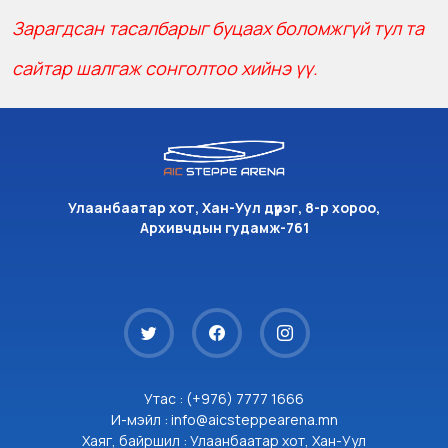
Зарагдсан тасалбарыг буцаах боломжгүй тул та
сайтар шалгаж сонголтоо хийнэ үү.
Улаанбаатар хот, Хан-Уул дүүрэг, 8-р хороо,
Архивчдын гудамж-761
Утас : (+976) 7777 1666
И-мэйл : info@aicsteppearena.mn
Хаяг, байршил : Улаанбаатар хот, Хан-Уул