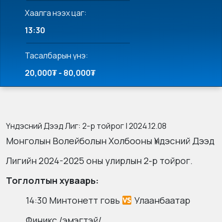
Хаалга нээх цаг:
13:30
Тасалбарын үнэ:
20,000₮ - 80,000₮
Үндэсний Дээд Лиг: 2-р тойрог | 2024.12.08
Монголын Волейболын Холбооны Үндэсний Дээд
Лигийн 2024-2025 оны улирлын 2-р тойрог.
Тоглолтын хуваарь:
14:30 Минтонетт говь
Улаанбаатар
Финикс /эмэгтэй/