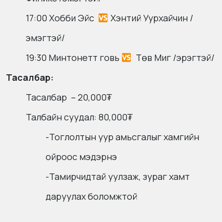
17:00 Хобби Эйс
Хэнтий Уурхайчин /
эмэгтэй/
19:30 Минтонетт говь
Төв Миг /эрэгтэй/
Тасалбар:
Тасалбар – 20,000₮
Талбайн суудал: 80,000₮
-Тоглолтын уур амьсгалыг хамгийн
ойроос мэдэрнэ
-Тамирчидтай уулзаж, зураг хамт
даруулах боломжтой