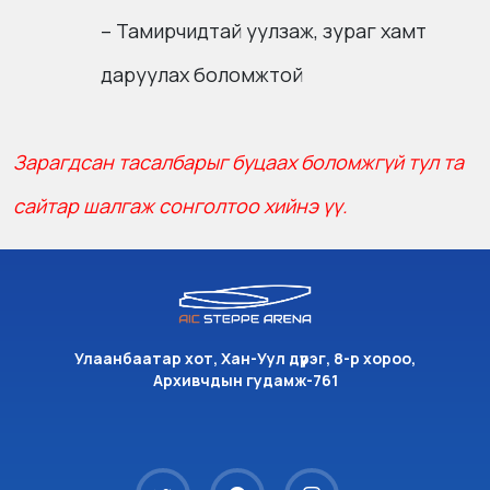
– Тамирчидтай уулзаж, зураг хамт
даруулах боломжтой
Зарагдсан тасалбарыг буцаах боломжгүй тул та
сайтар шалгаж сонголтоо хийнэ үү.
Улаанбаатар хот, Хан-Уул дүүрэг, 8-р хороо,
Архивчдын гудамж-761