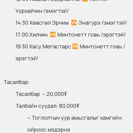
Уурхайчин /эмэгтэй/
14:30 Хөвсгөл Эрчим
Энагурэ /эмэгтэй/
17:00 Хилчин
Минтонетт говь /эрэгтэй/
19:30 Хасу Мегастарс
Минтонетт говь /
эрэгтэй/
Тасалбар:
Тасалбар – 20,000₮
Талбайн суудал: 80,000₮
– Тоглолтын уур амьсгалыг хамгийн
ойроос мэдэрнэ