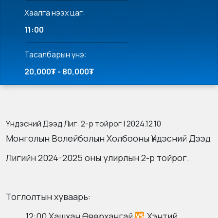
Хаалга нээх цаг:
11:00
Тасалбарын үнэ:
20,000₮ - 80,000₮
Үндэсний Дээд Лиг: 2-р тойрог | 2024.12.10
Монголын Волейболын Холбооны Үндэсний Дээд
Лигийн 2024-2025 оны улирлын 2-р тойрог.
Тоглолтын хуваарь:
12:00 Хашхан Өвөрхангай
Хэнтий