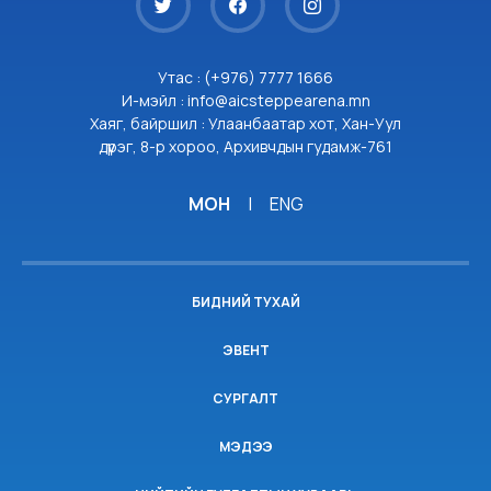
Утас : (+976) 7777 1666
И-мэйл : info@aicsteppearena.mn
Хаяг, байршил : Улаанбаатар хот, Хан-Уул
дүүрэг, 8-р хороо, Архивчдын гудамж-761
МОН
|
ENG
БИДНИЙ ТУХАЙ
ЭВЕНТ
СУРГАЛТ
МЭДЭЭ