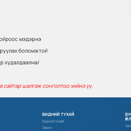
 ойроос мэдэрнэ
даруулах боломжтой
ар худалдаална/
а сайтар шалгаж сонголтоо хийнэ үү.
БИДНИЙ ТУХАЙ
БУ
ҮЙ
Бидний тухай
Үйл
Эвент