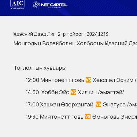
Үндэсний Дээд Лиг: 2-р тойрог | 2024.12.13
Монголын Волейболын Холбооны Үндэсний Дээ
Тоглолтын хуваарь:
12:00 Минтонетт говь
Хөвсгөл Эрчим /
14:30 Хобби Эйс
Хилчин /эмэгтэй/
17:00 Хашхан Өвөрхангай
Энагурэ /эм
19:30 Минтонетт говь
Өмнөговь Энерж