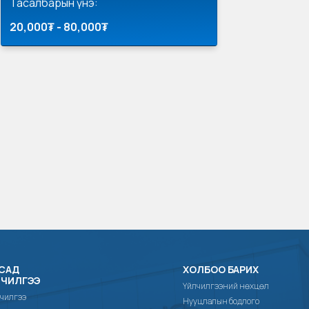
Тасалбарын үнэ:
20,000₮ - 80,000₮
САД
ХОЛБОО БАРИХ
ЛЧИЛГЭЭ
Үйлчилгээний нөхцөл
чилгээ
Нууцлалын бодлого