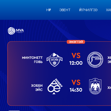
НҮҮР
ЭВЕНТ
ҮЙЛЧИЛГЭЭ
ХА