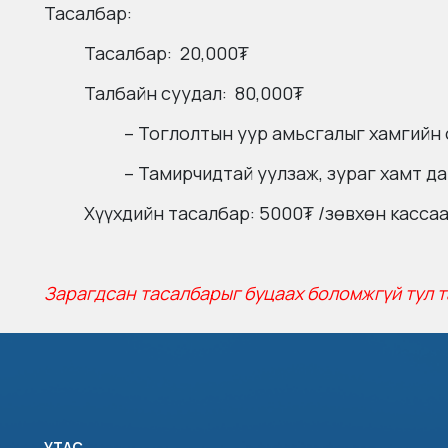
Тасалбар:
Тасалбар: 20,000₮
Талбайн суудал: 80,000₮
– Тоглолтын уур амьсгалыг хамгийн
– Тамирчидтай уулзаж, зураг хамт 
Хүүхдийн тасалбар: 5000₮ /зөвхөн касса
Зарагдсан тасалбарыг буцаах боломжгүй тул т
УТАС