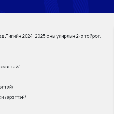
д Лигийн 2024-2025 оны улирлын 2-р тойрог.
эмэгтэй/
эгтэй/
и /эрэгтэй/