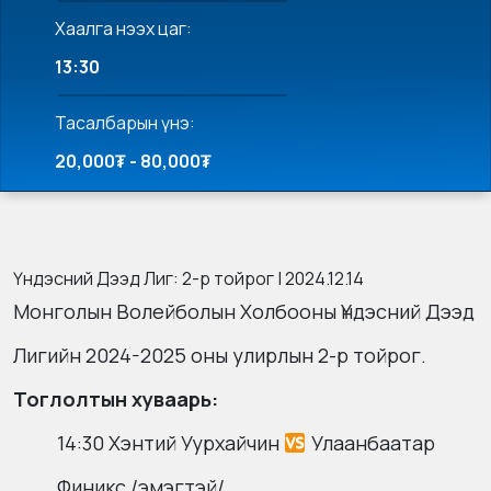
Хаалга нээх цаг:
13:30
Тасалбарын үнэ:
20,000₮ - 80,000₮
Үндэсний Дээд Лиг: 2-р тойрог | 2024.12.14
Монголын Волейболын Холбооны Үндэсний Дээд
Лигийн 2024-2025 оны улирлын 2-р тойрог.
Тоглолтын хуваарь:
14:30 Хэнтий Уурхайчин
Улаанбаатар
Финикс /эмэгтэй/