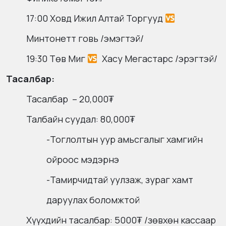
17:00 Ховд Ижил Алтай Торгууд
Минтонетт говь /эмэгтэй/
19:30 Төв Миг
Хасу Мегастарс /эрэгтэй/
Тасалбар:
Тасалбар – 20,000₮
Талбайн суудал: 80,000₮
-Тоглолтын уур амьсгалыг хамгийн
ойроос мэдэрнэ
-Тамирчидтай уулзаж, зураг хамт
даруулах боломжтой
Хүүхдийн тасалбар: 5000₮ /зөвхөн кассаар