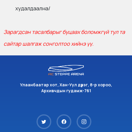
худалдаална/
Зарагдсан тасалбарыг буцаах боломжгүй тул та
сайтар шалгаж сонголтоо хийнэ үү.
Улаанбаатар хот, Хан-Уул дүүрэг, 8-р хороо,
Архивчдын гудамж-761