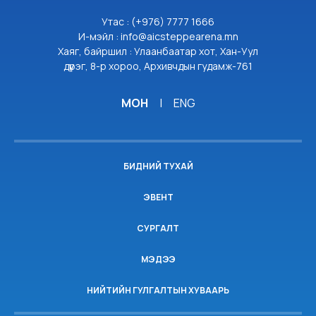
Утас : (+976) 7777 1666
И-мэйл : info@aicsteppearena.mn
Хаяг, байршил : Улаанбаатар хот, Хан-Уул
дүүрэг, 8-р хороо, Архивчдын гудамж-761
МОН
|
ENG
БИДНИЙ ТУХАЙ
ЭВЕНТ
СУРГАЛТ
МЭДЭЭ
НИЙТИЙН ГУЛГАЛТЫН ХУВААРЬ