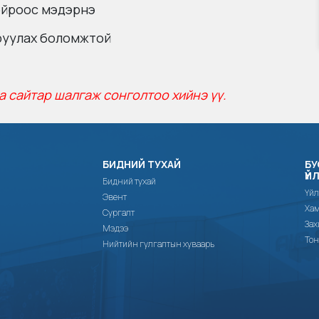
ойроос мэдэрнэ
аруулах боломжтой
а сайтар шалгаж сонголтоо хийнэ үү.
БИДНИЙ ТУХАЙ
БУ
ҮЙ
Бидний тухай
Үйл
Эвент
Хам
Сургалт
Зах
Мэдээ
Тон
Нийтийн гулгалтын хуваарь