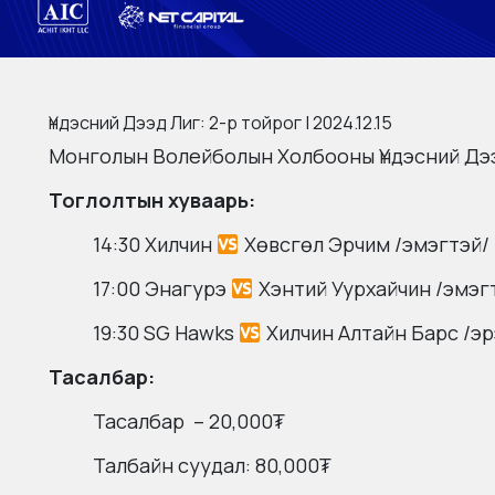
Үндэсний Дээд Лиг: 2-р тойрог | 2024.12.15
Монголын Волейболын Холбооны Үндэсний Дээ
Тоглолтын хуваарь:
14:30 Хилчин
Хөвсгөл Эрчим /эмэгтэй/
17:00 Энагурэ
Хэнтий Уурхайчин /эмэг
19:30 SG Hawks
Хилчин Алтайн Барс /эр
Тасалбар:
Тасалбар – 20,000₮
Талбайн суудал: 80,000₮