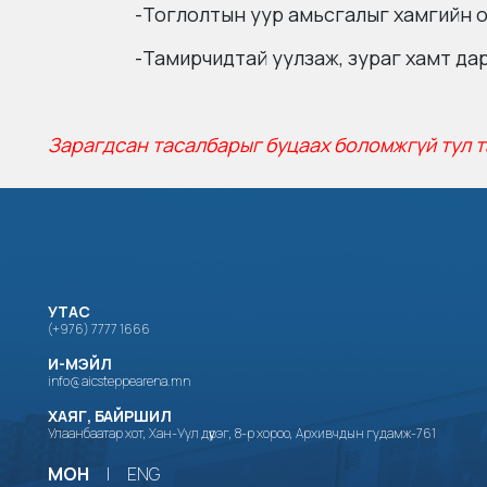
-Тоглолтын уур амьсгалыг хамгийн 
-Тамирчидтай уулзаж, зураг хамт д
Зарагдсан тасалбарыг буцаах боломжгүй тул т
УТАС
(+976) 7777 1666
И-МЭЙЛ
info@aicsteppearena.mn
ХАЯГ, БАЙРШИЛ
Улаанбаатар хот, Хан-Уул дүүрэг, 8-р хороо, Архивчдын гудамж-761
МОН
|
ENG