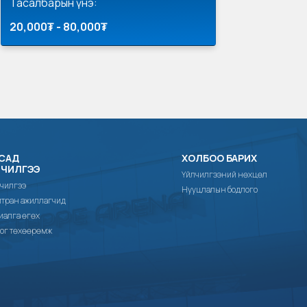
Тасалбарын үнэ:
20,000₮ - 80,000₮
САД
ХОЛБОО БАРИХ
ЛЧИЛГЭЭ
Үйлчилгээний нөхцөл
чилгээ
Нууцлалын бодлого
тран ажиллагчид
иалга өгөх
ог төхөөрөмж