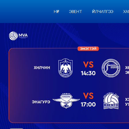
НҮҮР
ЭВЕНТ
ҮЙЛЧИЛГЭЭ
ХА