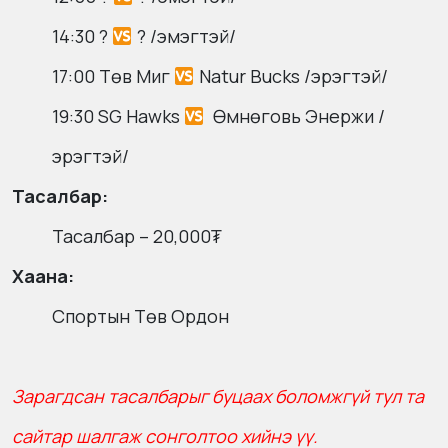
14:30 ?
? /эмэгтэй/
17:00 Төв Миг
Natur Bucks /эрэгтэй/
19:30 SG Hawks
Өмнөговь Энержи /
эрэгтэй/
Тасалбар:
Тасалбар – 20,000₮
Хаана:
Спортын Төв Ордон
Зарагдсан тасалбарыг буцаах боломжгүй тул та
сайтар шалгаж сонголтоо хийнэ үү.