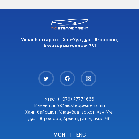
Улаанбаатар хот, Хан-Уул дүүрэг, 8-р хороо,
Архивчдын гудамж-761
Утас : (+976) 7777 1666
И-мэйл : info@aicsteppearena.mn
Хаяг, байршил : Улаанбаатар хот, Хан-Уул
дүүрэг, 8-р хороо, Архивчдын гудамж-761
МОН
|
ENG