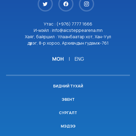
Утас : (+976) 7777 1666
И-мэйл : info@aicsteppearena.mn
Хаяг, байршил : Улаанбаатар хот, Хан-Уул
дүүрэг, 8-р хороо, Архивчдын гудамж-761
МОН
|
ENG
БИДНИЙ ТУХАЙ
ЭВЕНТ
СУРГАЛТ
МЭДЭЭ