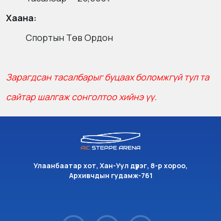
Хаана:
Спортын Төв Ордон
Зарагдсан тасалбарыг буцаах боломжгүй тул та
сайтар шалгаж сонголтоо хийнэ үү.
Улаанбаатар хот, Хан-Уул дүүрэг, 8-р хороо,
Архивчдын гудамж-761