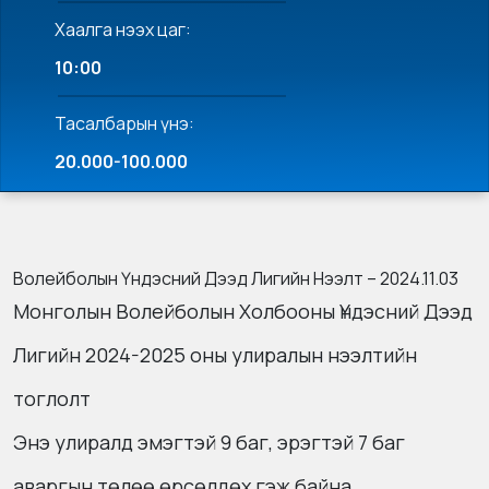
Хаалга нээх цаг:
10:00
Тасалбарын үнэ:
20.000-100.000
Волейболын Үндэсний Дээд Лигийн Нээлт – 2024.11.03
Монголын Волейболын Холбооны Үндэсний Дээд
Лигийн 2024-2025 оны улиралын нээлтийн
тоглолт
Энэ улиралд эмэгтэй 9 баг, эрэгтэй 7 баг
аваргын төлөө өрсөлдөх гэж байна.