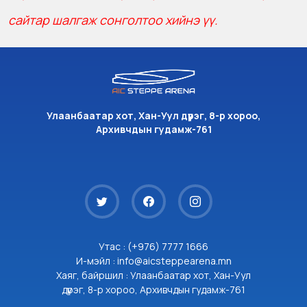
сайтар шалгаж сонголтоо хийнэ үү.
Улаанбаатар хот, Хан-Уул дүүрэг, 8-р хороо,
Архивчдын гудамж-761
Утас : (+976) 7777 1666
И-мэйл : info@aicsteppearena.mn
Хаяг, байршил : Улаанбаатар хот, Хан-Уул
дүүрэг, 8-р хороо, Архивчдын гудамж-761