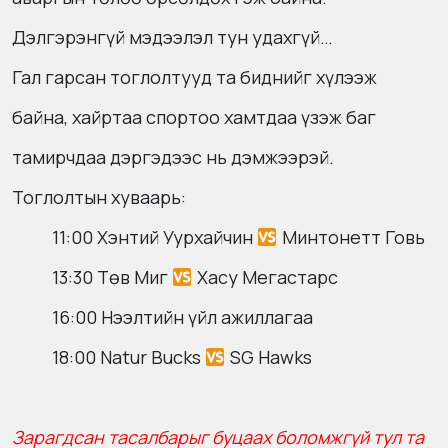
Дэлгэрэнгүй мэдээлэл тун удахгүй…
Гал гарсан тоглолтууд та биднийг хүлээж
байна, хайртаа спортоо хамтдаа үзэж баг
тамирчдаа дэргэдээс нь дэмжээрэй.
Тоглолтын хуваарь:
11:00 Хэнтий Уурхайчин
Минтонетт Говь
13:30 Төв Миг
Хасу Мегастарс
16:00 Нээлтийн үйл ажиллагаа
18:00 Natur Bucks
SG Hawks
Зарагдсан тасалбарыг буцаах боломжгүй тул та