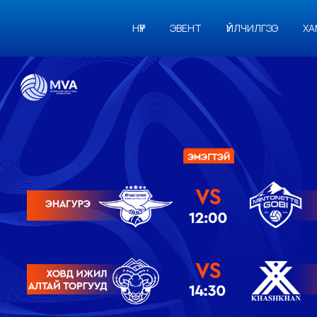
НҮҮР
ЭВЕНТ
ҮЙЛЧИЛГЭЭ
ХА