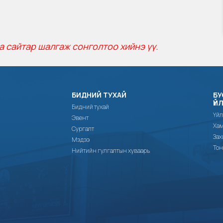
а сайтар шалгаж сонголтоо хийнэ үү.
БИДНИЙ ТУХАЙ
БУ
ҮЙ
Бидний тухай
Үйл
Эвент
Хам
Сургалт
Зах
Мэдээ
Тон
Нийтийн гулгалтын хуваарь