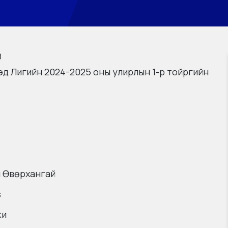
8
д Лигийн 2024-2025 оны улирлын 1-р тойргийн
 Өвөрхангай
s
жи