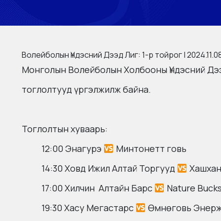
Волейболын Үндэсний Дээд Лиг: 1-р тойрог | 2024.11.0
Монголын Волейболын Холбооны Үндэсний Дээ
тоглолтууд үргэлжилж байна.
Тоглолтын хуваарь:
12:00 Энагурэ
Минтонетт говь
14:30 Ховд Ижил Алтай Торгууд
Хашхан
17:00 Хилчин Алтайн Барс
Nature Buck
19:30 Хасу Мегастарс
Өмнөговь Энер