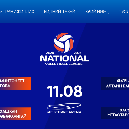
МТРАН АЖИЛЛАХ
БИДНИЙ ТУХАЙ
ХҮНИЙ НӨӨЦ
ТУС