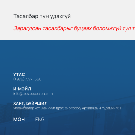
Тасалбар тун удахгүй
Зарагдсан тасалбарыг буцаах боломжгүй тул т
УТАС
(+976) 7777 1666
И-МЭЙЛ
info@aicsteppearena.mn
ХАЯГ, БАЙРШИЛ
Улаанбаатар хот, Хан-Уул дүүрэг, 8-р хороо, Архивчдын гудамж-761
МОН
|
ENG