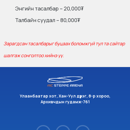
Энгийн тасалбар – 20,000₮
Талбайн суудал – 80,000₮
Зарагдсан тасалбарыг буцаах боломжгүй тул та сайтар
шалгаж сонголтоо хийнэ үү.
Улаанбаатар хот, Хан-Уул дүүрэг, 8-р хороо,
Архивчдын гудамж-761