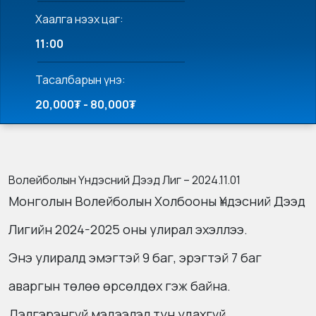
Хаалга нээх цаг:
11:00
Тасалбарын үнэ:
20,000₮ - 80,000₮
Волейболын Үндэсний Дээд Лиг – 2024.11.01
Монголын Волейболын Холбооны Үндэсний Дээд
Лигийн 2024-2025 оны улирал эхэллээ.
Энэ улиралд эмэгтэй 9 баг, эрэгтэй 7 баг
аваргын төлөө өрсөлдөх гэж байна.
Дэлгэрэнгүй мэдээлэл тун удахгүй…