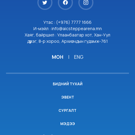
Утас : (+976) 7777 1666
И-мэйл : info@aicsteppearena.mn
Хаяг, байршил : Улаанбаатар хот, Хан-Уул
дүүрэг, 8-р хороо, Архивчдын гудамж-761
МОН
|
ENG
БИДНИЙ ТУХАЙ
ЭВЕНТ
СУРГАЛТ
МЭДЭЭ