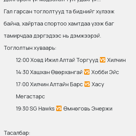
Гал гарсан тоглолтууд та биднийг хүлээж
байна, хайртаа спортоо хамтдаа үзэж баг
тамирчдаа дэргэдээс нь дэмжээрэй.
Тоглолтын хуваарь:
12:00 Ховд Ижил Алтай Торгууд
Хилчин
14:30 Хашхан Өвөрхангай
Хобби Эйс
17:00 Хилчин Алтайн Барс
Хасу
Мегастарс
19:30 SG Hawks
Өмнөговь Энержи
Тасалбар: