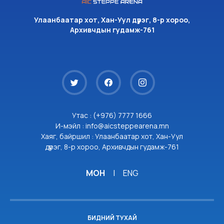
Улаанбаатар хот, Хан-Уул дүүрэг, 8-р хороо,
Архивчдын гудамж-761
Утас : (+976) 7777 1666
И-мэйл : info@aicsteppearena.mn
Хаяг, байршил : Улаанбаатар хот, Хан-Уул
дүүрэг, 8-р хороо, Архивчдын гудамж-761
МОН
|
ENG
БИДНИЙ ТУХАЙ