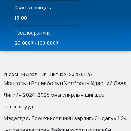
Хаалга нээх цаг:
13:00
Тасалбарын үнэ:
20,000₮ - 100,000₮
Үндэсний Дээд Лиг: Шигшээ | 2025.01.26
Монголын Волейболын Холбооны Үндэсний Дээд
Лигийн 2024-2025 оны улирлын шигшээ
тоглолтууд.
Мэдэгдэл: Ерөнхийлөгчийн зарлигийн дагуу 1.24
-нд төлөвлөгдсөн байсан хүрэл медалийн