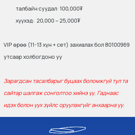
талбайн суудал: 100,000₮
хүүхэд: 20,000 – 25,000₮
VIP өрөө (11-13 хүн + сет) захиалах бол 80100969
утсаар холбогдоно уу
Зарагдсан тасалбарыг буцаах боломжгүй тул та
сайтар шалгаж сонголтоо хийнэ үү. Гаднаас
идэх болон уух зүйлс оруулахгүйг анхаарна уу.