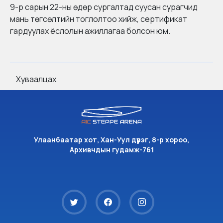
9-р сарын 22-ны өдөр сургалтад суусан сурагчид
мань төгсөлтийн тоглолтоо хийж, сертификат
гардуулах ёслолын ажиллагаа болсон юм.
Хуваалцах
Улаанбаатар хот, Хан-Уул дүүрэг, 8-р хороо,
Архивчдын гудамж-761