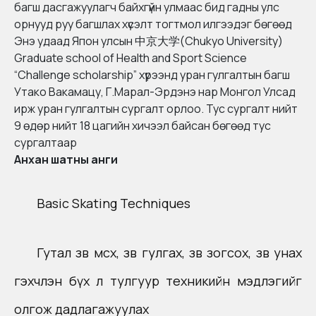
багш дасгажуулагч байхгүйн улмаас бид гадны улс
орнууд руу багшлах хүсэлт тогтмол илгээдэг бөгөөд
Энэ удаад Япон улсын
中京大学(Chukyo University)
Graduate school of Health and Sport Science
“Challenge scholarship” хүрээнд уран гулгалтын багш
Утако Вакамацу, Г.Марал-Эрдэнэ нар Монгол Улсад
ирж уран гулгалтын сургалт орлоо. Тус сургалт нийт
9 өдөр нийт 18 цагийн хичээл байсан бөгөөд тус
сургалтаар
Анхан шатны анги​
Basic Skating Techniques
Гутал зөв өмсөх, зөв гулгах, зөв зогсох, зөв унах
гэхчлэн бүх л тулгуур техникийн мэдлэгийг
олгож дадлагажуулах​