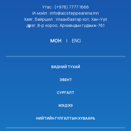
Утас : (+976) 7777 1666
И-мэйл : info@aicsteppearena.mn
Хаяг, байршил : Улаанбаатар хот, Хан-Уул
дүүрэг, 8-р хороо, Архивчдын гудамж-761
МОН
|
ENG
БИДНИЙ ТУХАЙ
ЭВЕНТ
СУРГАЛТ
МЭДЭЭ
НИЙТИЙН ГУЛГАЛТЫН ХУВААРЬ