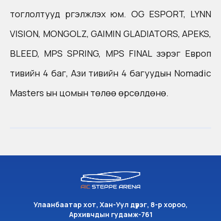
тоглолтууд үргэлжлэх юм. OG ESPORT, LYNN
VISION, MONGOLZ, GAIMIN GLADIATORS, APEKS,
BLEED, MPS SPRING, MPS FINAL зэрэг Европ
тивийн 4 баг, Ази тивийн 4 багуудын Nomadic
Masters ын цомын төлөө өрсөлдөнө.
Улаанбаатар хот, Хан-Уул дүүрэг, 8-р хороо,
Архивчдын гудамж-761