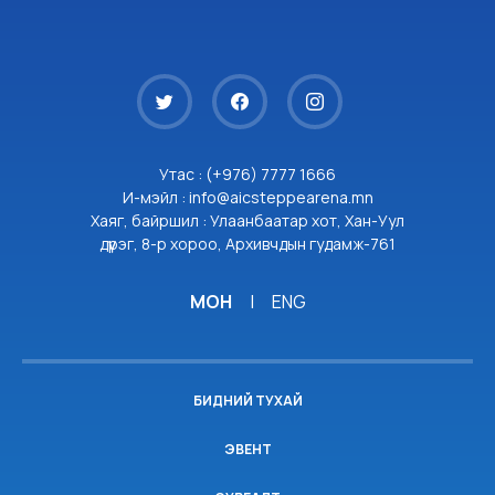
Утас : (+976) 7777 1666
И-мэйл : info@aicsteppearena.mn
Хаяг, байршил : Улаанбаатар хот, Хан-Уул
дүүрэг, 8-р хороо, Архивчдын гудамж-761
МОН
|
ENG
БИДНИЙ ТУХАЙ
ЭВЕНТ