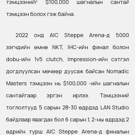
тэмцээнийг $100,000 шагналын сантай
тэмцээн болох гэж байна.
2022 онд AIC Steppe Arena-д 5000
үзэгчдийн өмнө NKT, IHC-ийн финал болон
dobu-ийн 1v5 clutch, Impression-ийн сэтгэл
догдлуулсан мөчөөр дуусаж байсан Nomadic
Masters тэмцээн нь $100,000 -ийн шагналын
сантайгаар эргэн ирлээ. Тэмцээний
тоглолтууд 5 сарын 28-30 өдрүүдэд LAN Studio
байдлаар явагдах бол 6 сарын 1, 2-ны өдрүүдэд 2
өдрийн турш AIC Steppe Arena-д финалын