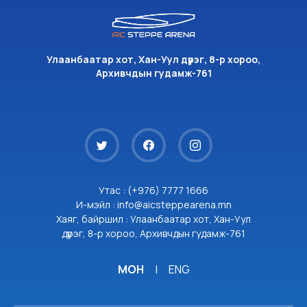
Улаанбаатар хот, Хан-Уул дүүрэг, 8-р хороо,
Архивчдын гудамж-761
Утас : (+976) 7777 1666
И-мэйл : info@aicsteppearena.mn
Хаяг, байршил : Улаанбаатар хот, Хан-Уул
дүүрэг, 8-р хороо, Архивчдын гудамж-761
МОН
|
ENG