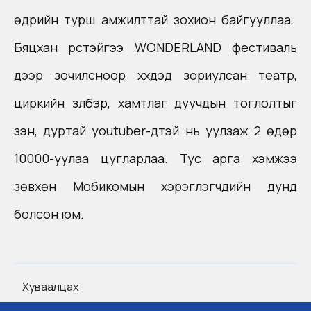
өдрийн турш амжилттай зохион байгууллаа.
Бяцхан үрстэйгээ WONDERLAND фестиваль
дээр зочилсноор хүүхдэд зориулсан театр,
циркийн үзүүлбэр, хамтлаг дуучдын тоглолтыг
үзэн, дуртай youtuber-үүдтэй нь уулзаж 2 өдөр
10000-уулаа цугларлаа. Тус арга хэмжээ
зөвхөн Мобикомын
хэрэглэгчдийн
дунд
болсон
юм
.
Хуваалцах