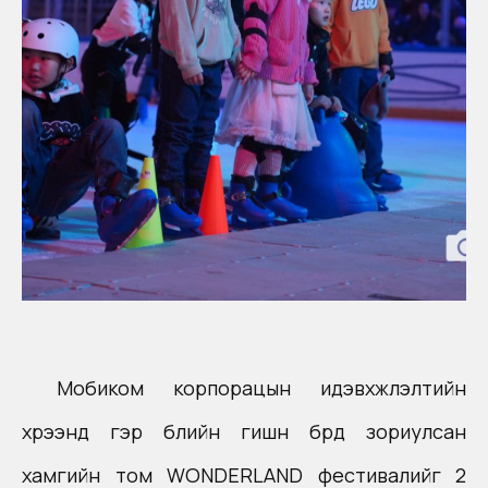
Мобиком
корпорацын
идэвхжүүлэлтийн
хүрээнд гэр бүлийн гишүүн бүрд зориулсан
хамгийн том WONDERLAND фестивалийг 2