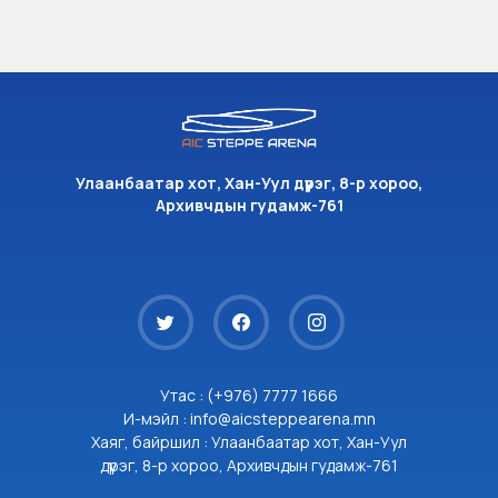
Улаанбаатар хот, Хан-Уул дүүрэг, 8-р хороо,
Архивчдын гудамж-761
Утас : (+976) 7777 1666
И-мэйл : info@aicsteppearena.mn
Хаяг, байршил : Улаанбаатар хот, Хан-Уул
дүүрэг, 8-р хороо, Архивчдын гудамж-761