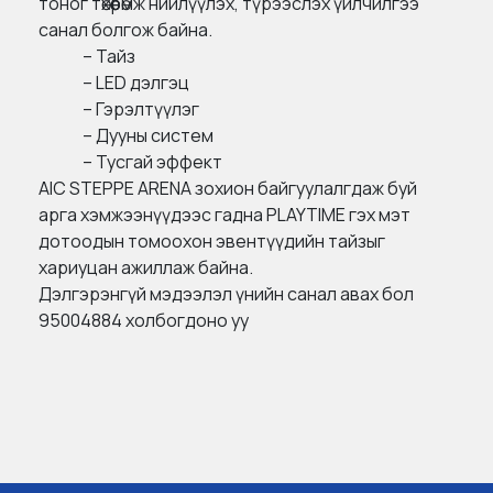
тоног төхөөрөмж нийлүүлэх, түрээслэх үйлчилгээ
санал болгож байна.
– Тайз
– LED дэлгэц
– Гэрэлтүүлэг
– Дууны систем
– Тусгай эффект
AIC STEPPE ARENA зохион байгуулалгдаж буй
арга хэмжээнүүдээс гадна PLAYTIME гэх мэт
дотоодын томоохон эвентүүдийн тайзыг
хариуцан ажиллаж байна.
Дэлгэрэнгүй мэдээлэл үнийн санал авах бол
95004884
холбогдоно уу