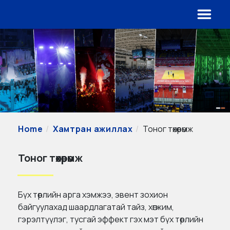
Home
Хамтран ажиллах
Тоног төхөөрөмж
Тоног төхөөрөмж
Бүх төрлийн арга хэмжээ, эвент зохион
байгуулахад шаардлагатай тайз, хөгжим,
гэрэлтүүлэг, тусгай эффект гэх мэт бүх төрлийн