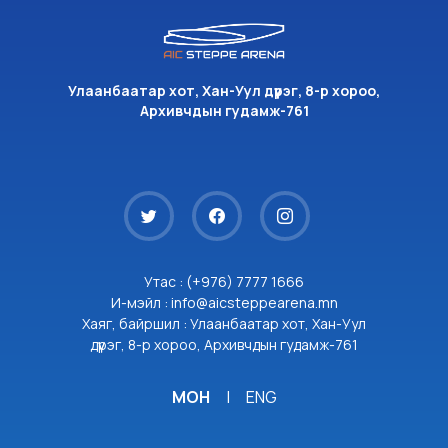
Улаанбаатар хот, Хан-Уул дүүрэг, 8-р хороо,
Архивчдын гудамж-761
Утас : (+976) 7777 1666
И-мэйл : info@aicsteppearena.mn
Хаяг, байршил : Улаанбаатар хот, Хан-Уул
дүүрэг, 8-р хороо, Архивчдын гудамж-761
МОН
|
ENG