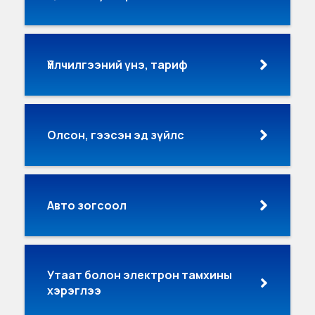
Үйлчилгээний үнэ, тариф
Олсон, гээсэн эд зүйлс
Авто зогсоол
Утаат болон электрон тамхины
хэрэглээ