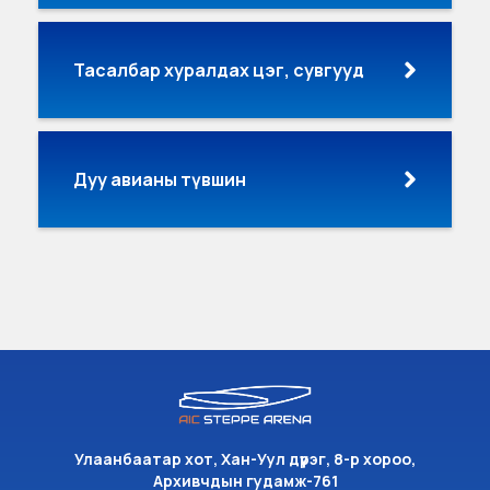
Тасалбар хуралдах цэг, сувгууд
Дуу авианы түвшин
Улаанбаатар хот, Хан-Уул дүүрэг, 8-р хороо,
Архивчдын гудамж-761