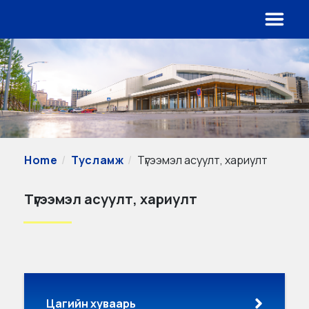
Home
Тусламж
Түгээмэл асуулт, хариулт
Түгээмэл асуулт, хариулт
Цагийн хуваарь