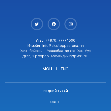
Утас : (+976) 7777 1666
И-мэйл : info@aicsteppearena.mn
Хаяг, байршил : Улаанбаатар хот, Хан-Уул
дүүрэг, 8-р хороо, Архивчдын гудамж-761
МОН
|
ENG
БИДНИЙ ТУХАЙ
ЭВЕНТ