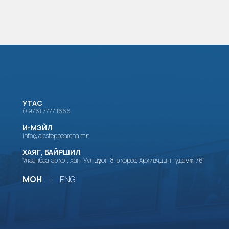
УТАС
(+976) 7777 1666
И-МЭЙЛ
info@aicsteppearena.mn
ХАЯГ, БАЙРШИЛ
Улаанбаатар хот, Хан-Уул дүүрэг, 8-р хороо, Архивчдын гудамж-761
МОН
|
ENG