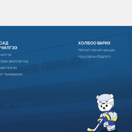
САД
ХОЛБОО БАРИХ
ЛЧИЛГЭЭ
Үйлчилгээний нөхцөл
чилгээ
Нууцлалын бодлого
тран ажиллагчид
иалга өгөх
ог төхөөрөмж