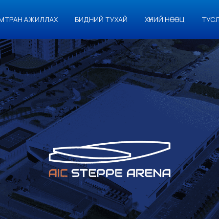
МТРАН АЖИЛЛАХ
БИДНИЙ ТУХАЙ
ХҮНИЙ НӨӨЦ
ТУС