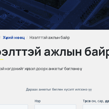
Хүний нөөц
Нээлттэй ажлын байр
элттэй ажлын бай
й нэгдэхийг хүсвэл доорх анкетыг бөглөнө үү.