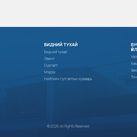
БИДНИЙ ТУХАЙ
БУ
ҮЙ
Бидний тухай
Үйл
Эвент
Хам
Сургалт
Зах
Мэдээ
Тон
Нийтийн гулгалтын хуваарь
© 2026 All Rights Reserved.