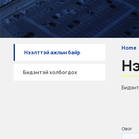
Home
Нээлттэй ажлын байр
Нэ
Бидэнтэй холбогдох
Бидэнтэ