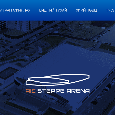
МТРАН АЖИЛЛАХ
БИДНИЙ ТУХАЙ
ХҮНИЙ НӨӨЦ
ТУС