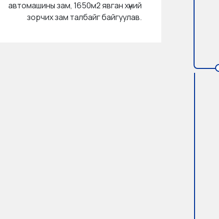
автомашины зам, 1650м2 явган хүний
зорчих зам талбайг байгуулав.