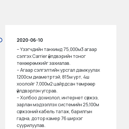
2020-06-10
– Үзэгчдийн танхимд 75,000м3 агаар
сэлгэх Carrier үйлдвэрийн тоног
төхөөрөмжийг захиалав.
– Агаар сэлгэлтийн урсгал дамжуулах
1200см диаметртэй, 815м урт, 4ш
хоолойг 7,000м2 цайрдсан төмрөөр
үйлдвэрлэн угсрав.
– Холбоо дохиолол, интернет сүлжээ,
зарлан мэдээллэх системийн 25,100м
сүлжээний кабель татаж, барилгын
гадна, дотор камер 76 ширхэг
суурилуулав.