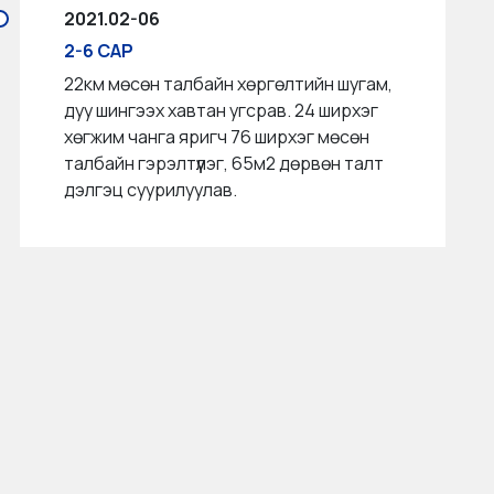
2021.02-06
2-6 САР
22км мөсөн талбайн хөргөлтийн шугам,
дуу шингээх хавтан угсрав. 24 ширхэг
хөгжим чанга яригч 76 ширхэг мөсөн
талбайн гэрэлтүүлэг, 65м2 дөрвөн талт
дэлгэц суурилуулав.