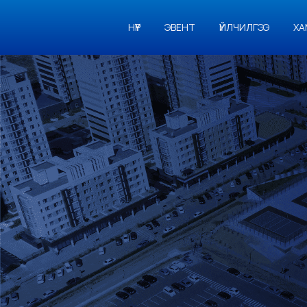
НҮҮР
ЭВЕНТ
ҮЙЛЧИЛГЭЭ
ХА