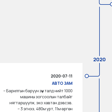
2020
2020-07-11
АВТО ЗАМ
– Барилгын баруун зүүн талд нийт 1000
машины зогсоолын талбайг
нягтаршуулж, эко хавтан дэвсэв.
– 3 эгнээ, 480м урт, 11м өргөн