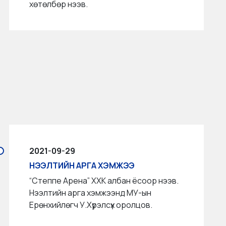
хөтөлбөр нээв.
2021-09-29
НЭЭЛТИЙН АРГА ХЭМЖЭЭ
“Степпе Арена” ХХК албан ёсоор нээв.
Нээлтийн арга хэмжээнд МУ-ын
Ерөнхийлөгч У.Хүрэлсүх оролцов.