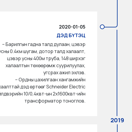
2020-01-05
ДЭД БҮТЭЦ
– Барилгын гадна талд дулаан, цэвэр
усны 0.4км шугам, дотор талд халаалт,
цэвэр усны 400м труба, 148 ширхэг
халаалтын төхөөрөмж суурилуулах,
угсрах ажил эхлэв.
– Ордны цахилгаан хангамжийн
хаалттай дэд өртөөг Schneider Electric
үйлдвэрийн 10/0,4квт-ын 2х1600квт-ийн
трансформатор тоноглов.
2019