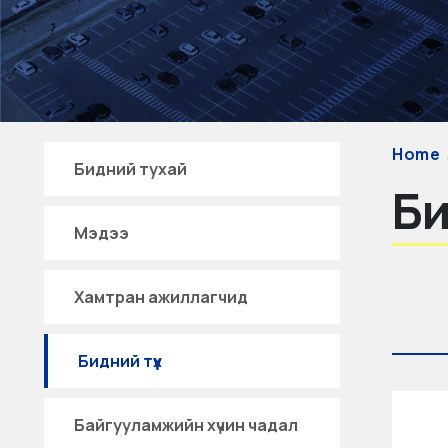
Home
Бидний тухай
Би
Мэдээ
Хамтран ажиллагчид
Бидний түүх
Байгууламжийн хүчин чадал