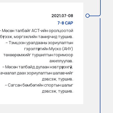
2021.07-08
7-8 САР
– Мөсөн талбайг ACT-ийн оролцоотой
бүтээж, мэргэжлийн тамирчид туршив.
– Тэмцээн уралдааны зориулалтын
гэрэлтүүлгийн Муско (АНУ)
төхөөрөмжийг туршилтын горимоор
ажиллуулав.
– Мөсөн талбайд дулаан нэвтрүүлэхгүй,
ачаалал даах зориулалтын шалавчийг
дэвсэж, туршив.
– Сагсан бөмбөгийн спортын шалыг
дэвсэж, туршив.