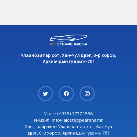
Улаанбаатар хот, Хан-Уул дүүрэг, 8-р хороо,
Архивчдын гудамж-761
Утас : (+976) 7777 1666
И-мэйл : info@aicsteppearena.mn
Хаяг, байршил : Улаанбаатар хот, Хан-Уул
дүүрэг, 8-р хороо, Архивчдын гудамж-761