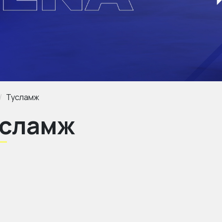
Тусламж
усламж