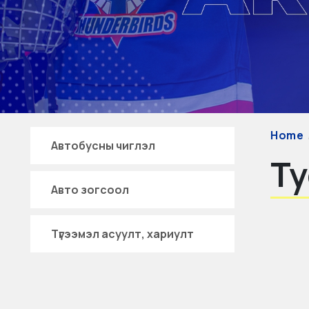
Home
Автобусны чиглэл
Т
Авто зогсоол
Түгээмэл асуулт, хариулт