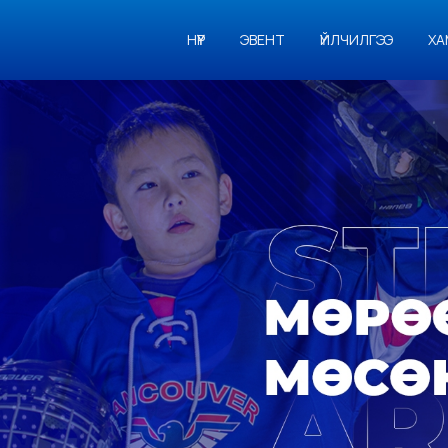
НҮҮР
ЭВЕНТ
ҮЙЛЧИЛГЭЭ
ХА