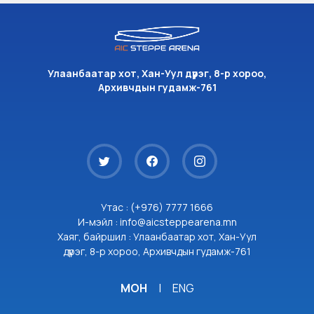
Улаанбаатар хот, Хан-Уул дүүрэг, 8-р хороо,
Архивчдын гудамж-761
Утас : (+976) 7777 1666
И-мэйл : info@aicsteppearena.mn
Хаяг, байршил : Улаанбаатар хот, Хан-Уул
дүүрэг, 8-р хороо, Архивчдын гудамж-761
МОН
|
ENG