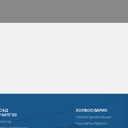
САД
ХОЛБОО БАРИХ
ЛЧИЛГЭЭ
Үйлчилгээний нөхцөл
чилгээ
Нууцлалын бодлого
тран ажиллагчид