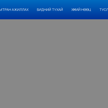
МТРАН АЖИЛЛАХ
БИДНИЙ ТУХАЙ
ХҮНИЙ НӨӨЦ
ТУС