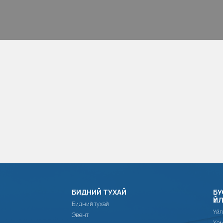
БИДНИЙ ТУХАЙ
БУ
ҮЙ
Бидний тухай
Үйл
Эвент
Хам