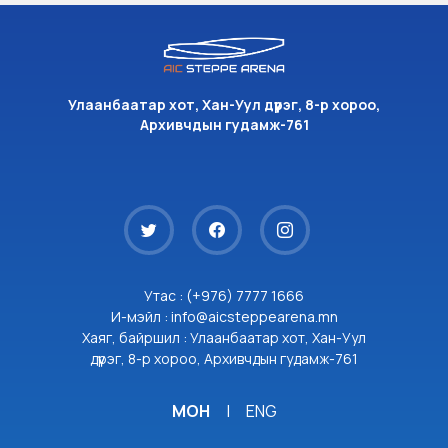
Улаанбаатар хот, Хан-Уул дүүрэг, 8-р хороо,
Архивчдын гудамж-761
Утас : (+976) 7777 1666
И-мэйл : info@aicsteppearena.mn
Хаяг, байршил : Улаанбаатар хот, Хан-Уул
дүүрэг, 8-р хороо, Архивчдын гудамж-761
МОН
|
ENG