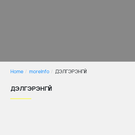
Home
moreInfo
ДЭЛГЭРЭНГҮЙ
ДЭЛГЭРЭНГҮЙ